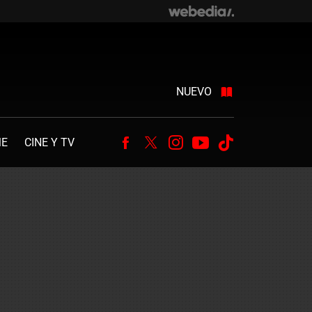
NUEVO
ME
CINE Y TV
Facebook
Twitter
Instagram
Youtube
Tiktok