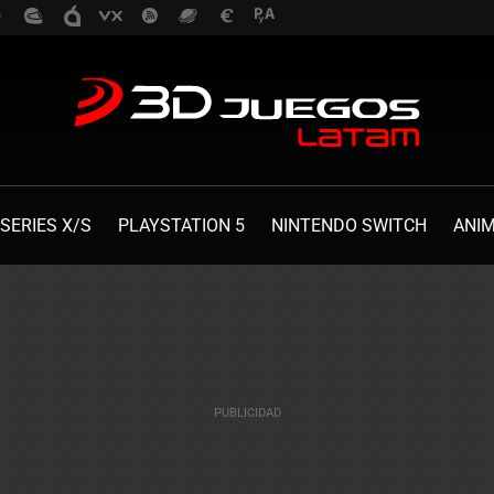
SERIES X/S
PLAYSTATION 5
NINTENDO SWITCH
ANI