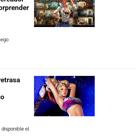
orprender
uego
retrasa
vo
disponible el