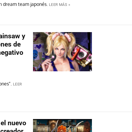
un dream team japonés.
LEER MÁS »
hainsaw y
ones de
negativo
ones".
LEER
 el nuevo
 creador