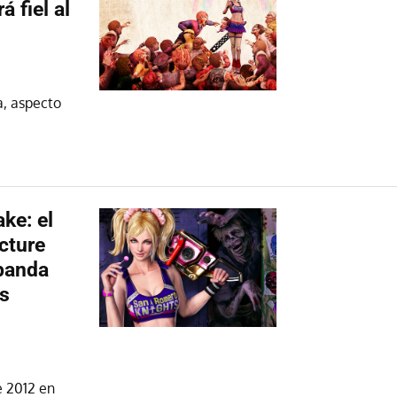
 fiel al
a, aspecto
ke: el
cture
banda
s
e 2012 en