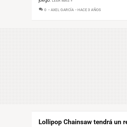
juego.
LEER MÁS »
COMENTARIOS
0
AXEL GARCÍA
HACE 3 AÑOS
Lollipop Chainsaw tendrá un 