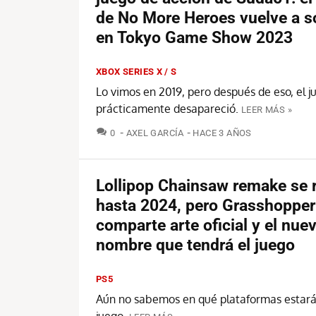
de No More Heroes vuelve a s
en Tokyo Game Show 2023
XBOX SERIES X / S
Lo vimos en 2019, pero después de eso, el j
prácticamente desapareció.
LEER MÁS »
COMENTARIOS
0
AXEL GARCÍA
HACE 3 AÑOS
Lollipop Chainsaw remake se 
hasta 2024, pero Grasshopper
comparte arte oficial y el nue
nombre que tendrá el juego
PS5
Aún no sabemos en qué plataformas estará 