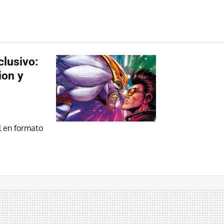
clusivo:
ion y
l en formato