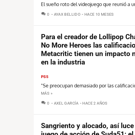
El sueño roto del videojuego que reunió a 
COMENTARIOS
0
AYAX BELLIDO
HACE 10 MESES
Para el creador de Lollipop C
No More Heroes las calificaci
Metacritic tienen un impacto 
en la industria
PS5
"Se preocupan demasiado por las calificaci
MÁS »
COMENTARIOS
0
AXEL GARCÍA
HACE 2 AÑOS
Sangriento y alocado, así luce
juego de acción de Suda51: el