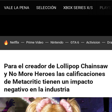
VALE LA PENA
SELECCIÓN
XBOX SERIES X/S
PLAYS
HOY SE HABLA DE
Netflix
Prime Video
Nintendo
GTA 6
Activision
Dra
Para el creador de Lollipop Chainsaw
y No More Heroes las calificaciones
de Metacritic tienen un impacto
negativo en la industria