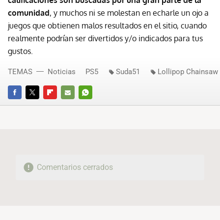
calificaciones son buscadas por una gran parte de la
comunidad
, y muchos ni se molestan en echarle un ojo a
juegos que obtienen malos resultados en el sitio, cuando
realmente podrían ser divertidos y/o indicados para tus
gustos.
TEMAS
Noticias
PS5
Suda51
Lollipop Chainsaw
FACEBOOK
TWITTER
FLIPBOARD
E-
WHATSAPP
MAIL
Comentarios cerrados