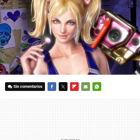
Sin comentarios
FACEBOOK
TWITTER
FLIPBOARD
E-
WHATSAPP
MAIL