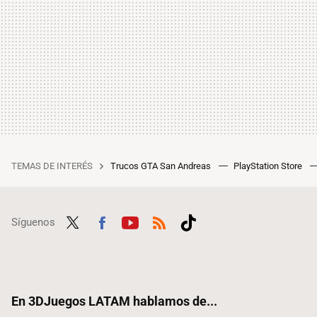
TEMAS DE INTERÉS
Trucos GTA San Andreas
PlayStation Store
Síguenos
Twit
Fac
Yout
RSS
Tikt
ter
ebo
ube
ok
ok
En 3DJuegos LATAM hablamos de...