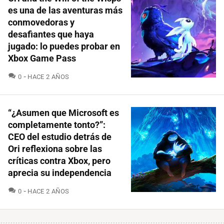
es una de las aventuras más
conmovedoras y
desafiantes que haya
jugado: lo puedes probar en
Xbox Game Pass
COMENTARIOS
0
HACE 2 AÑOS
“¿Asumen que Microsoft es
completamente tonto?”:
CEO del estudio detrás de
Ori reflexiona sobre las
críticas contra Xbox, pero
aprecia su independencia
COMENTARIOS
0
HACE 2 AÑOS