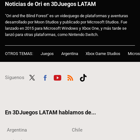
Noticias de Ori en 3DJuegos LATAM
"Ori and the Blind Forest" es un videojuego de plataformas y aventuras
desarrollado por Moon Studios y publicado por Microsoft Studios. Fue
lanzado en 2015 para Microsoft Windows y Xbox One, y más tarde se
lanzó para otras plataformas, como Nintendo Switch.
OTROS TEMAS:
Juegos
Argentina
Xbox Game Studios
Micros
Síguenos
Twit
Fac
Yout
RSS
Tikt
ter
ebo
ube
ok
ok
En 3DJuegos LATAM hablamos de...
Argentina
Chile