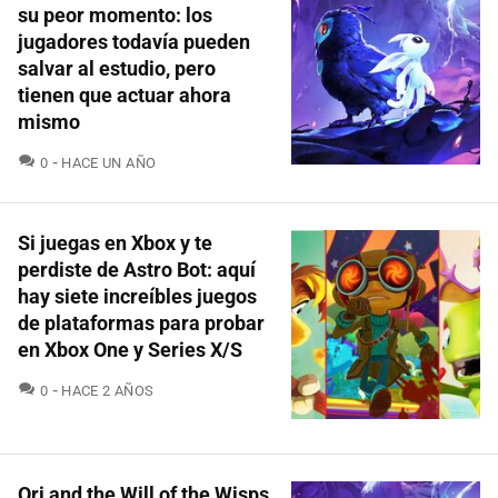
su peor momento: los
jugadores todavía pueden
salvar al estudio, pero
tienen que actuar ahora
mismo
COMENTARIOS
0
HACE UN AÑO
Si juegas en Xbox y te
perdiste de Astro Bot: aquí
hay siete increíbles juegos
de plataformas para probar
en Xbox One y Series X/S
COMENTARIOS
0
HACE 2 AÑOS
Ori and the Will of the Wisps