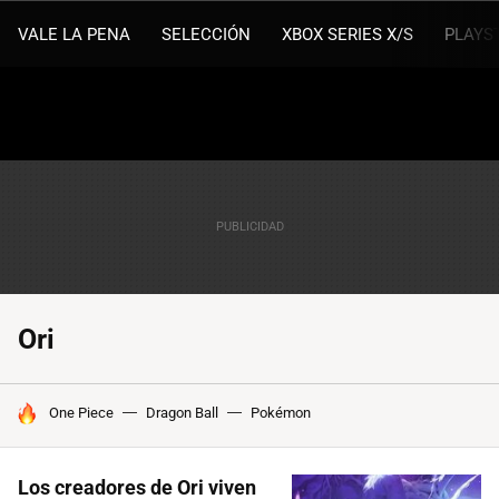
VALE LA PENA
SELECCIÓN
XBOX SERIES X/S
PLAYS
Ori
HOY SE HABLA DE
One Piece
Dragon Ball
Pokémon
Los creadores de Ori viven