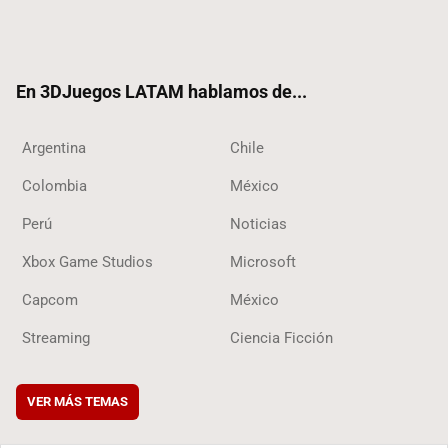
Twit
Fac
Yout
RSS
Tikt
ter
ebo
ube
ok
ok
En 3DJuegos LATAM hablamos de...
Argentina
Chile
Colombia
México
Perú
Noticias
Xbox Game Studios
Microsoft
Capcom
México
Streaming
Ciencia Ficción
VER MÁS TEMAS