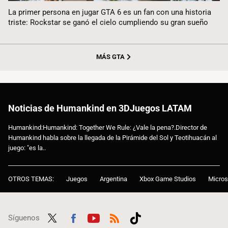
La primer persona en jugar GTA 6 es un fan con una historia
triste: Rockstar se ganó el cielo cumpliendo su gran sueño
MÁS GTA
Noticias de Humankind en 3DJuegos LATAM
Humankind:Humankind: Together We Rule: ¿Vale la pena?.Director de
Humankind habla sobre la llegada de la Pirámide del Sol y Teotihuacán al
juego: "es la..
OTROS TEMAS:
Juegos
Argentina
Xbox Game Studios
Micros
Síguenos