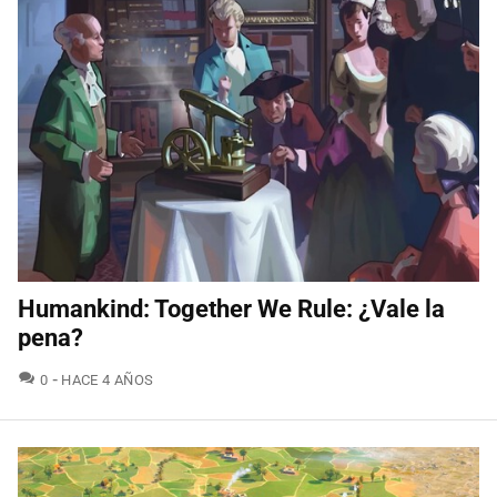
Humankind: Together We Rule: ¿Vale la
pena?
COMENTARIOS
0
HACE 4 AÑOS