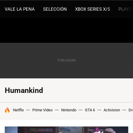
VALE LA PENA
SELECCIÓN
XBOX SERIES X/S
PLAYS
Humankind
HOY SE HABLA DE
Netflix
Prime Video
Nintendo
GTA 6
Activision
Dr