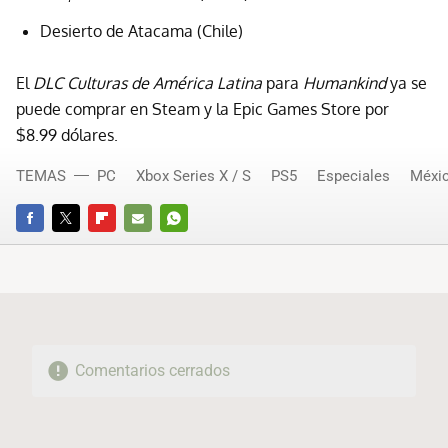
Desierto de Atacama (Chile)
El
DLC
Culturas de América Latina
para
Humankind
ya se
puede comprar en Steam y la Epic Games Store por
$8.99 dólares.
TEMAS
PC
Xbox Series X / S
PS5
Especiales
Méxi
FACEBOOK
TWITTER
FLIPBOARD
E-
WHATSAPP
MAIL
Comentarios cerrados