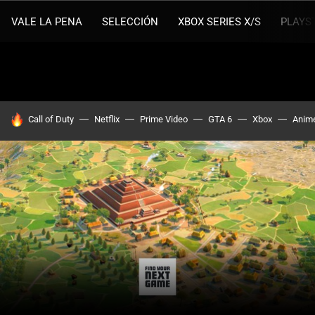
VALE LA PENA
SELECCIÓN
XBOX SERIES X/S
PLAYS
HOY SE HABLA DE
Call of Duty
Netflix
Prime Video
GTA 6
Xbox
Anim