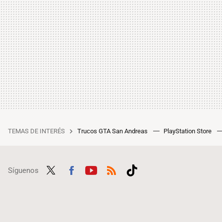
TEMAS DE INTERÉS
Trucos GTA San Andreas
PlayStation Store
Síguenos
Twit
Fac
Yout
RSS
Tikt
ter
ebo
ube
ok
ok