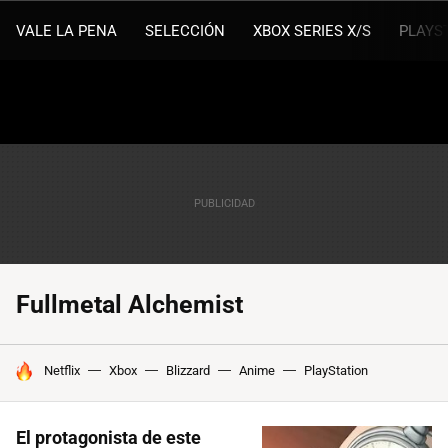
VALE LA PENA
SELECCIÓN
XBOX SERIES X/S
PLAYS
Fullmetal Alchemist
HOY SE HABLA DE
Netflix
Xbox
Blizzard
Anime
PlayStation
El protagonista de este