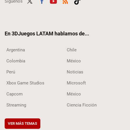
Síguenos
Twit
Fac
Yout
RSS
Tikt
ter
ebo
ube
ok
ok
En 3DJuegos LATAM hablamos de...
Argentina
Chile
Colombia
México
Perú
Noticias
Xbox Game Studios
Microsoft
Capcom
México
Streaming
Ciencia Ficción
VER MÁS TEMAS