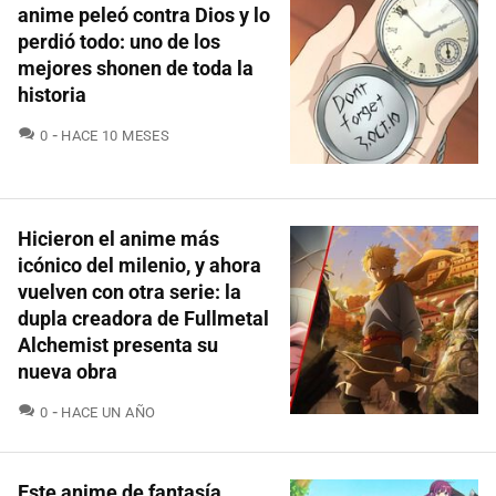
anime peleó contra Dios y lo
perdió todo: uno de los
mejores shonen de toda la
historia
COMENTARIOS
0
HACE 10 MESES
Hicieron el anime más
icónico del milenio, y ahora
vuelven con otra serie: la
dupla creadora de Fullmetal
Alchemist presenta su
nueva obra
COMENTARIOS
0
HACE UN AÑO
Este anime de fantasía