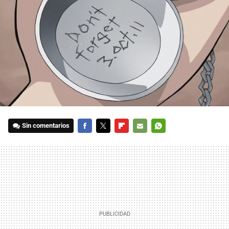
Sin comentarios
FACEBOOK
TWITTER
FLIPBOARD
E-
WHATSAPP
MAIL