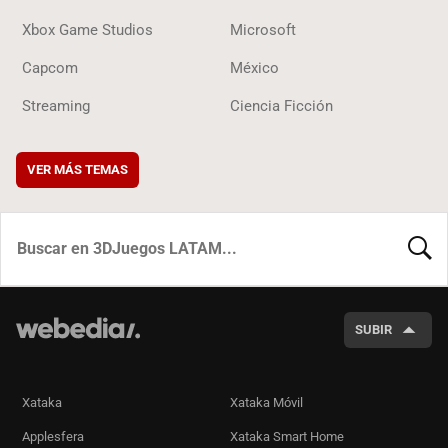
Xbox Game Studios
Microsoft
Capcom
México
Streaming
Ciencia Ficción
VER MÁS TEMAS
BUSCA
SUBIR
Xataka
Xataka Móvil
Applesfera
Xataka Smart Home