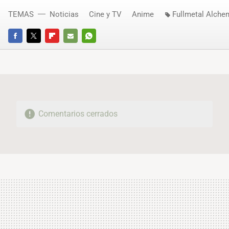
TEMAS
Noticias
Cine y TV
Anime
Fullmetal Alche
FACEBOOK
TWITTER
FLIPBOARD
E-
WHATSAPP
MAIL
Comentarios cerrados