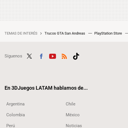
TEMAS DE INTERÉS
Trucos GTA San Andreas
PlayStation Store
Síguenos
Twit
Fac
Yout
RSS
Tikt
ter
ebo
ube
ok
ok
En 3DJuegos LATAM hablamos de...
Argentina
Chile
Colombia
México
Perú
Noticias