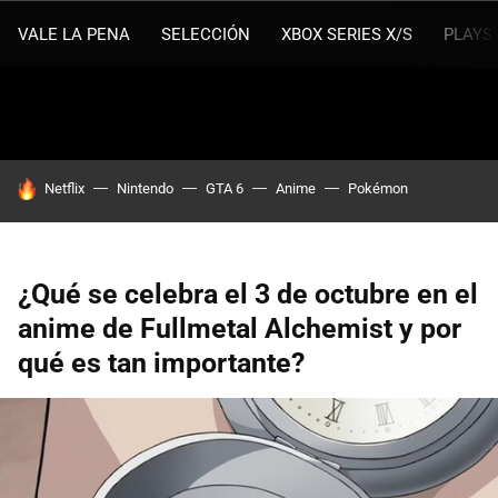
VALE LA PENA
SELECCIÓN
XBOX SERIES X/S
PLAYS
HOY SE HABLA DE
Netflix
Nintendo
GTA 6
Anime
Pokémon
¿Qué se celebra el 3 de octubre en el
anime de Fullmetal Alchemist y por
qué es tan importante?