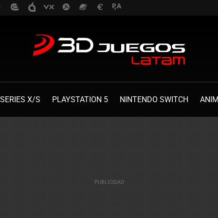
SERIES X/S
PLAYSTATION 5
NINTENDO SWITCH
ANI