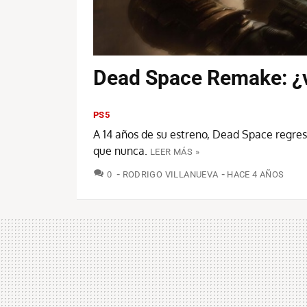
Dead Space Remake: ¿v
PS5
A 14 años de su estreno, Dead Space regres
que nunca.
LEER MÁS »
COMENTARIOS
0
RODRIGO VILLANUEVA
HACE 4 AÑOS