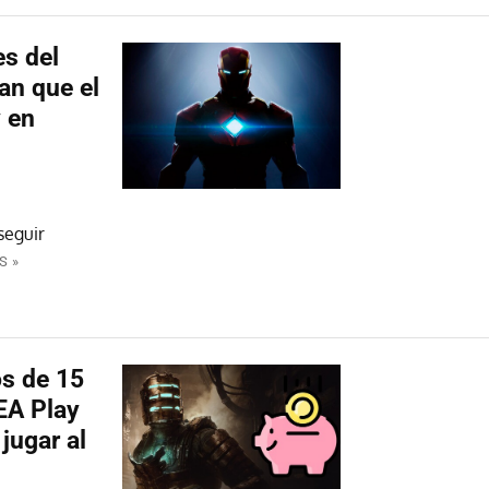
es del
an que el
 en
seguir
S »
s de 15
 EA Play
jugar al