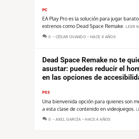
PC
EA Play Pro es la solución para jugar barato
estrenos como Dead Space Remake.
LEER 
COMENTARIOS
0
CÉSAR OVANDO
HACE 4 AÑOS
Dead Space Remake no te qui
asustar: puedes reducir el hor
en las opciones de accesibili
PS5
Una bienvenida opción para quienes son m
a esta clase de contenido en videojuegos.
L
COMENTARIOS
0
AXEL GARCÍA
HACE 4 AÑOS