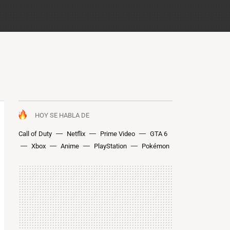
HOY SE HABLA DE
Call of Duty
Netflix
Prime Video
GTA 6
Xbox
Anime
PlayStation
Pokémon