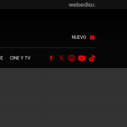
NUEVO
ME
CINE Y TV
Facebook
Twitter
Instagram
Youtube
Tiktok