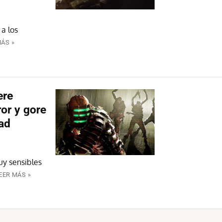
 a los
MÁS »
ere
ror y gore
dad
uy sensibles
EER MÁS »