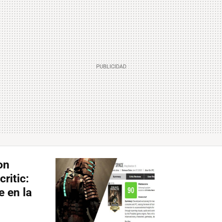
on
ritic:
e en la