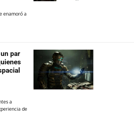
ue enamoró a
un par
quienes
spacial
tes a
xperiencia de