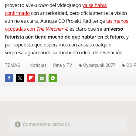
proyecto
live-action
del videojuego
ya se había
confirmado
con anterioridad, pero oficialmente la visión
aún no es clara. Aunque CD Projekt Red tenga
las manos
ocupadas con
The Witcher 4
, es claro que
su universo
futurista aún tiene mucho de qué hablar en el futuro
, y
por supuesto que esperamos con ansias cualquier
sorpresa aguardando su momento ideal de revelación.
TEMAS
Noticias
Cine y TV
Cyberpunk 2077
CD P
FACEBOOK
TWITTER
FLIPBOARD
E-
WHATSAPP
MAIL
Comentarios cerrados