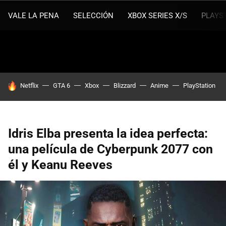
VALE LA PENA
SELECCIÓN
XBOX SERIES X/S
PLAYS
HOY SE HABLA DE
Netflix
GTA 6
Xbox
Blizzard
Anime
PlayStation
Idris Elba presenta la idea perfecta:
una película de Cyberpunk 2077 con
él y Keanu Reeves