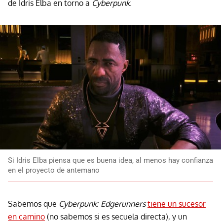
de Idris Elba en torno a
Cyberpunk
.
Si Idris Elba piensa que es buena idea, al menos hay confianza
en el proyecto de antemano
Sabemos que
Cyberpunk: Edgerunners
tiene un sucesor
en camino
(no sabemos si es secuela directa), y un