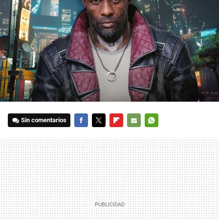
Sin comentarios
FACEBOOK
TWITTER
FLIPBOARD
E-
WHATSAPP
MAIL