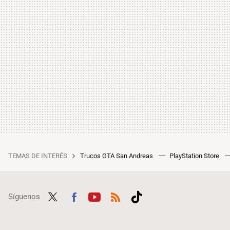
TEMAS DE INTERÉS
Trucos GTA San Andreas
PlayStation Store
Síguenos
Twit
Fac
Yout
RSS
Tikt
ter
ebo
ube
ok