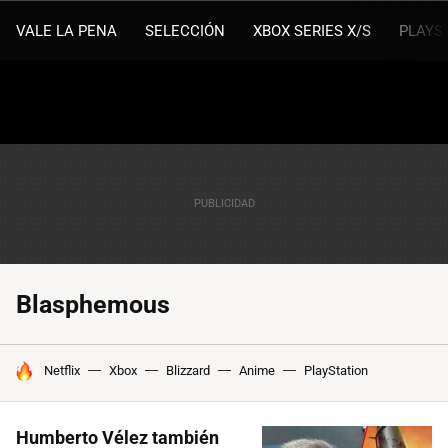
VALE LA PENA
SELECCIÓN
XBOX SERIES X/S
PLAYS
Blasphemous
HOY SE HABLA DE
Netflix
Xbox
Blizzard
Anime
PlayStation
Humberto Vélez también