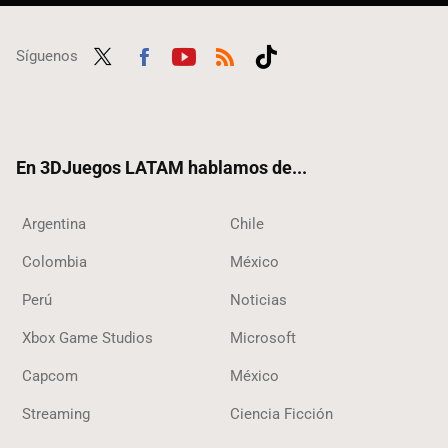
Síguenos
Twit
Fac
Yout
RSS
Tikt
ter
ebo
ube
ok
ok
En 3DJuegos LATAM hablamos de...
Argentina
Chile
Colombia
México
Perú
Noticias
Xbox Game Studios
Microsoft
Capcom
México
Streaming
Ciencia Ficción