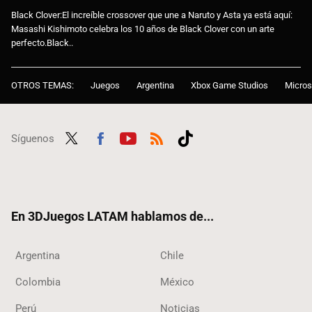
Black Clover:El increíble crossover que une a Naruto y Asta ya está aquí:
Masashi Kishimoto celebra los 10 años de Black Clover con un arte
perfecto.Black..
OTROS TEMAS:
Juegos
Argentina
Xbox Game Studios
Micros
Síguenos
Twit
Fac
Yout
RSS
Tikt
ter
ebo
ube
ok
ok
En 3DJuegos LATAM hablamos de...
Argentina
Chile
Colombia
México
Perú
Noticias