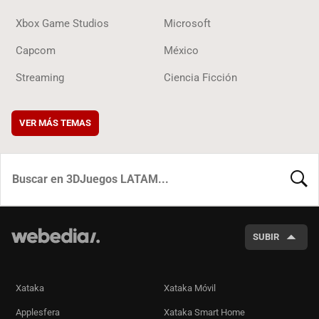
Xbox Game Studios
Microsoft
Capcom
México
Streaming
Ciencia Ficción
VER MÁS TEMAS
BUSCA
SUBIR
Xataka
Xataka Móvil
Applesfera
Xataka Smart Home