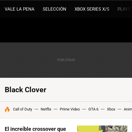
VALE LA PENA
SELECCIÓN
XBOX SERIES X/S
PLAYS
Black Clover
HOY SE HABLA DE
Call of Duty
Netflix
Prime Video
GTA 6
Xbox
Ani
El increíble crossover que