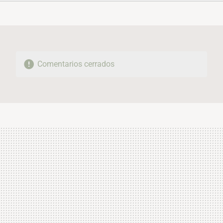
FACEBOOK
TWITTER
FLIPBOARD
E-
WHATSAPP
MAIL
Comentarios cerrados