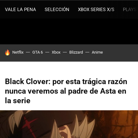
VALE LA PENA
SELECCIÓN
XBOX SERIES X/S
PLAYS
HOY SE HABLA DE
Netflix
GTA 6
Xbox
Blizzard
Anime
Black Clover: por esta trágica razón
nunca veremos al padre de Asta en
la serie