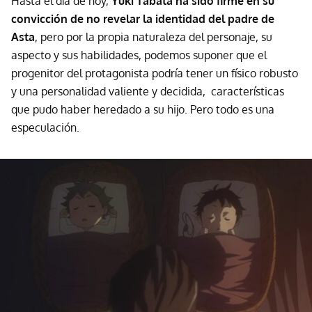
Hasta el día de hoy,
Yuki Tabata ha sido firme en su
convicción de no revelar la identidad del padre de
Asta
, pero por la propia naturaleza del personaje, su
aspecto y sus habilidades, podemos suponer que el
progenitor del protagonista podría tener un físico robusto
y una personalidad valiente y decidida, características
que pudo haber heredado a su hijo. Pero todo es una
especulación.