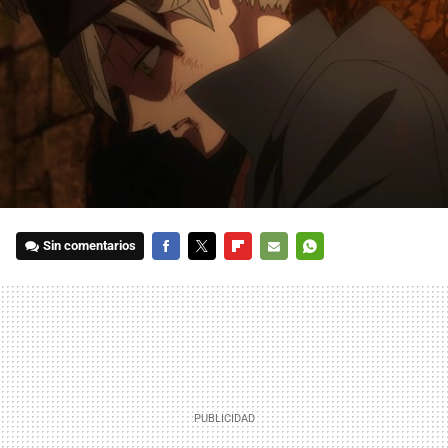
Sin comentarios
FACEBOOK
TWITTER
FLIPBOARD
E-
WHATSAPP
MAIL