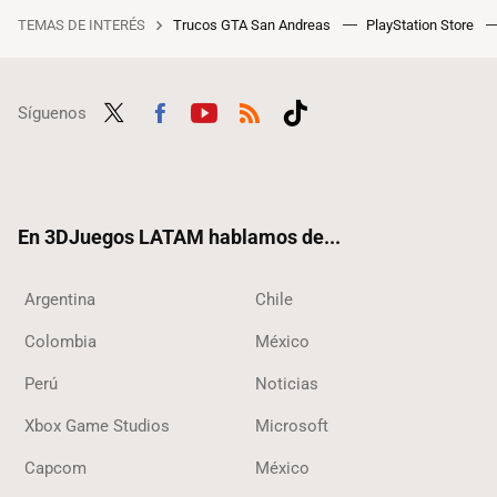
TEMAS DE INTERÉS
Trucos GTA San Andreas
PlayStation Store
Síguenos
Twit
Fac
Yout
RSS
Tikt
ter
ebo
ube
ok
ok
En 3DJuegos LATAM hablamos de...
Argentina
Chile
Colombia
México
Perú
Noticias
Xbox Game Studios
Microsoft
Capcom
México