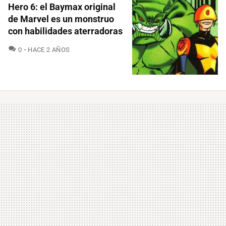
Hero 6: el Baymax original
de Marvel es un monstruo
con habilidades aterradoras
COMENTARIOS
0
HACE 2 AÑOS