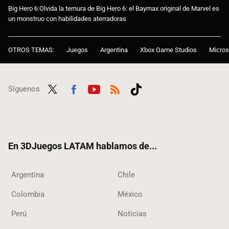
Big Hero 6:Olvida la ternura de Big Hero 6: el Baymax original de Marvel es
un monstruo con habilidades aterradoras
OTROS TEMAS:
Juegos
Argentina
Xbox Game Studios
Micros
Síguenos
Twit
Fac
Yout
RSS
Tikt
ter
ebo
ube
ok
ok
En 3DJuegos LATAM hablamos de...
Argentina
Chile
Colombia
México
Perú
Noticias