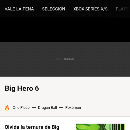
VALE LA PENA
SELECCIÓN
XBOX SERIES X/S
PLAYS
Big Hero 6
HOY SE HABLA DE
One Piece
Dragon Ball
Pokémon
Olvida la ternura de Big