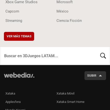
Xbox Game Studios
Microsoft
Capcom
México
Streaming
Ciencia Ficción
VER MÁS TEMAS
BUSCA
SUBIR
Xataka
Xataka Móvil
Applesfera
Xataka Smart Home