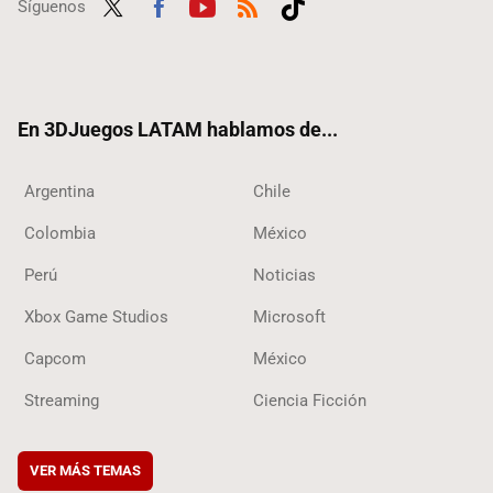
Síguenos
Twit
Fac
Yout
RSS
Tikt
ter
ebo
ube
ok
ok
En 3DJuegos LATAM hablamos de...
Argentina
Chile
Colombia
México
Perú
Noticias
Xbox Game Studios
Microsoft
Capcom
México
Streaming
Ciencia Ficción
VER MÁS TEMAS