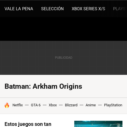
VALE LA PENA
SELECCIÓN
XBOX SERIES X/S
PLAYS
Batman: Arkham Origins
HOY SE HABLA DE
Netflix
GTA 6
Xbox
Blizzard
Anime
PlayStation
Estos juegos son tan