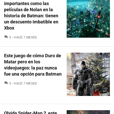
importantes como las
películas de Nolan en la
historia de Batman: tienen
un descuento imbatible en
Xbox
COMENTARIOS
0
HACE 7 MESES
Este juego de cómo Duro de
Matar pero en los
videojuegos: la paz nunca
fue una opción para Batman
COMENTARIOS
0
HACE 7 MESES
Olvida Spider-Man 2, este