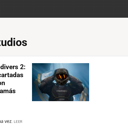
udios
divers 2:
cartadas
on
 jamás
na vez.
LEER