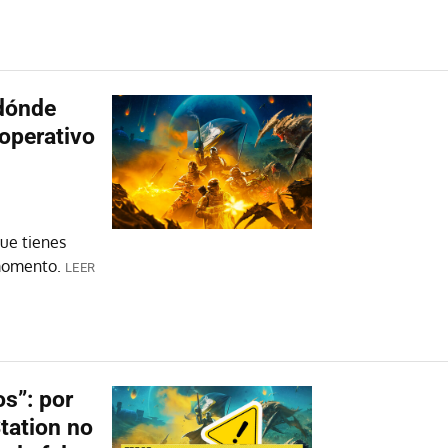
 dónde
operativo
ue tienes
 momento.
LEER
os”: por
tation no