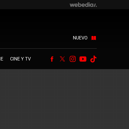
NUEVO
ME
CINE Y TV
Facebook
Twitter
Instagram
Youtube
Tiktok