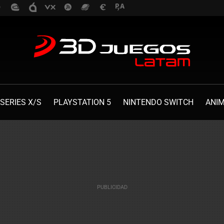
SERIES X/S
PLAYSTATION 5
NINTENDO SWITCH
ANI