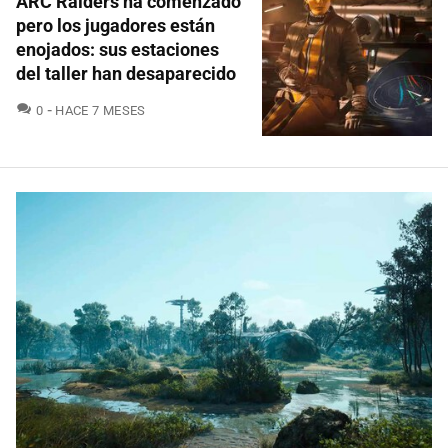
ARC Raiders ha comenzado
pero los jugadores están
enojados: sus estaciones
del taller han desaparecido
COMENTARIOS
0
HACE 7 MESES