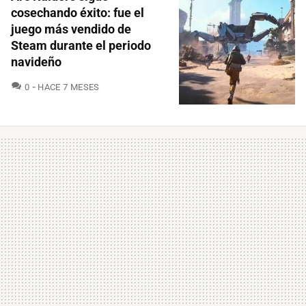
cosechando éxito: fue el
juego más vendido de
Steam durante el periodo
navideño
COMENTARIOS
0
HACE 7 MESES