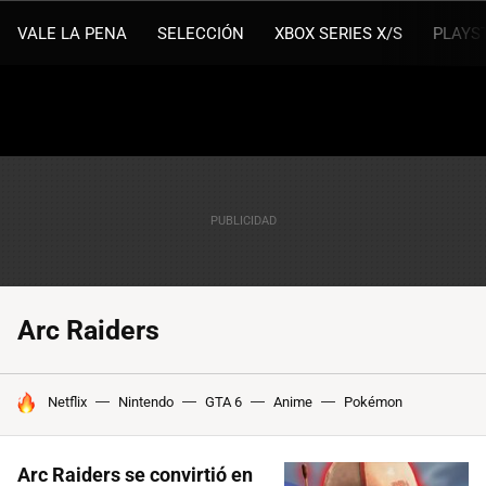
VALE LA PENA
SELECCIÓN
XBOX SERIES X/S
PLAYS
Arc Raiders
HOY SE HABLA DE
Netflix
Nintendo
GTA 6
Anime
Pokémon
Arc Raiders se convirtió en