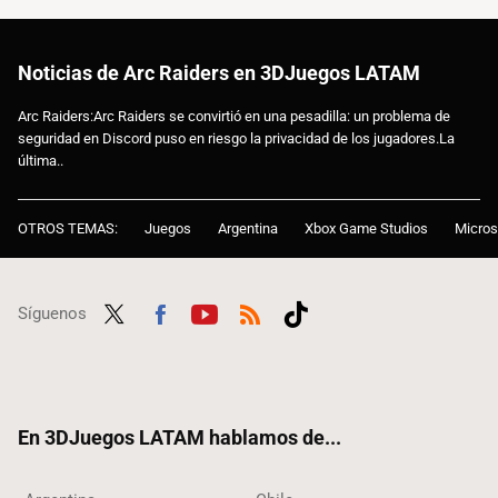
Noticias de Arc Raiders en 3DJuegos LATAM
Arc Raiders:Arc Raiders se convirtió en una pesadilla: un problema de
seguridad en Discord puso en riesgo la privacidad de los jugadores.La
última..
OTROS TEMAS:
Juegos
Argentina
Xbox Game Studios
Micros
Síguenos
Twit
Fac
Yout
RSS
Tikt
ter
ebo
ube
ok
ok
En 3DJuegos LATAM hablamos de...