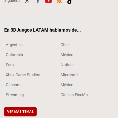
Síguenos
Twit
Fac
Yout
RSS
Tikt
ter
ebo
ube
ok
ok
En 3DJuegos LATAM hablamos de...
Argentina
Chile
Colombia
México
Perú
Noticias
Xbox Game Studios
Microsoft
Capcom
México
Streaming
Ciencia Ficción
VER MÁS TEMAS