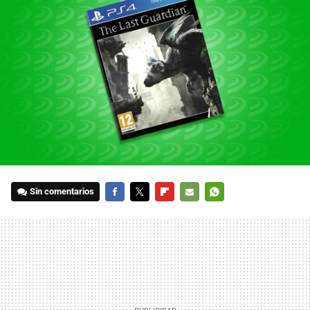
Sin comentarios
FACEBOOK
TWITTER
FLIPBOARD
E-
WHATSAPP
MAIL