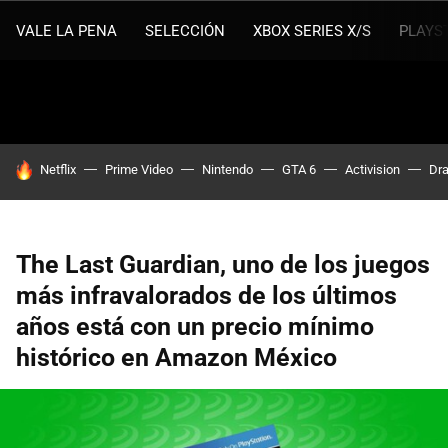
VALE LA PENA
SELECCIÓN
XBOX SERIES X/S
PLAYS
HOY SE HABLA DE
Netflix
Prime Video
Nintendo
GTA 6
Activision
Dra
The Last Guardian, uno de los juegos
más infravalorados de los últimos
años está con un precio mínimo
histórico en Amazon México