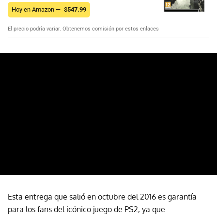
Hoy en Amazon —
$
547.99
El precio podría variar. Obtenemos comisión por estos enlaces
Esta entrega que salió en octubre del 2016 es garantía
para los fans del icónico juego de PS2, ya que