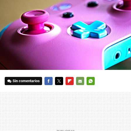
Sin comentarios
FACEBOOK
TWITTER
FLIPBOARD
E-
WHATSAPP
MAIL