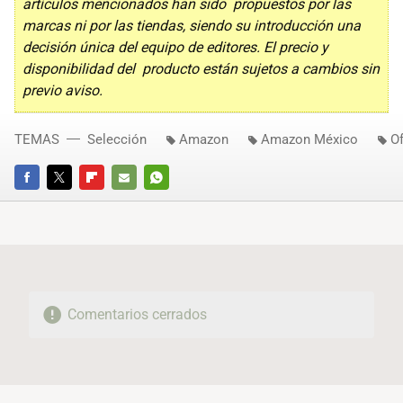
artículos mencionados han sido propuestos por las
marcas ni por las tiendas, siendo su introducción una
decisión única del equipo de editores. El precio y
disponibilidad del producto están sujetos a cambios sin
previo aviso.
TEMAS
Selección
Amazon
Amazon México
Of
FACEBOOK
TWITTER
FLIPBOARD
E-
WHATSAPP
MAIL
Comentarios cerrados