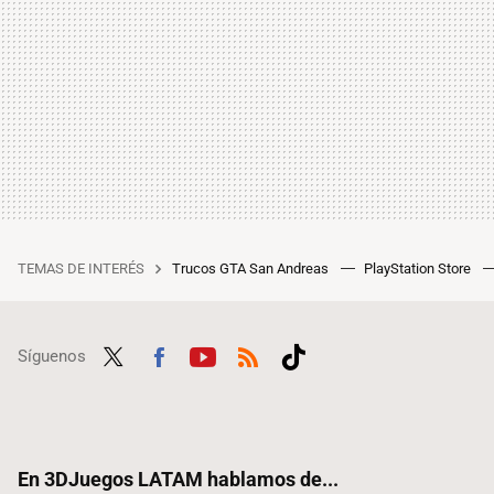
TEMAS DE INTERÉS
Trucos GTA San Andreas
PlayStation Store
Síguenos
Twit
Fac
Yout
RSS
Tikt
ter
ebo
ube
ok
ok
En 3DJuegos LATAM hablamos de...