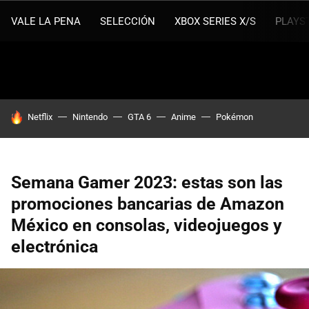
VALE LA PENA
SELECCIÓN
XBOX SERIES X/S
PLAYS
HOY SE HABLA DE
Netflix
Nintendo
GTA 6
Anime
Pokémon
Semana Gamer 2023: estas son las
promociones bancarias de Amazon
México en consolas, videojuegos y
electrónica