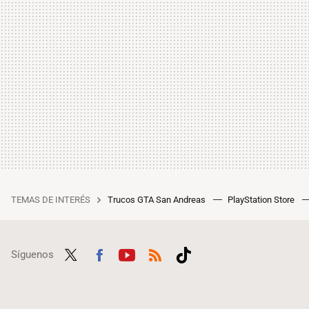
TEMAS DE INTERÉS
Trucos GTA San Andreas
PlayStation Store
Síguenos
Twit
Fac
Yout
RSS
Tikt
ter
ebo
ube
ok