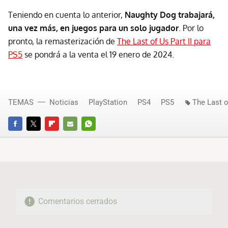
Teniendo en cuenta lo anterior,
Naughty Dog trabajará,
una vez más, en juegos para un solo jugador
. Por lo
pronto, la remasterización de
The Last of Us Part II para
PS5
se pondrá a la venta el 19 enero de 2024.
TEMAS
Noticias
PlayStation
PS4
PS5
The Last o
FACEBOOK
TWITTER
FLIPBOARD
E-
WHATSAPP
MAIL
Comentarios cerrados