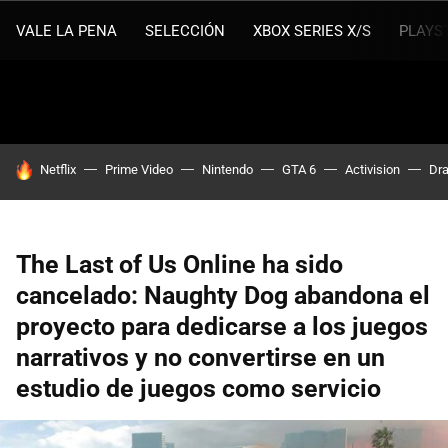
VALE LA PENA
SELECCIÓN
XBOX SERIES X/S
PLAYS
HOY SE HABLA DE
Netflix
Prime Video
Nintendo
GTA 6
Activision
Dra
The Last of Us Online ha sido
cancelado: Naughty Dog abandona el
proyecto para dedicarse a los juegos
narrativos y no convertirse en un
estudio de juegos como servicio