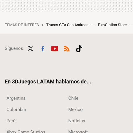
TEMAS DE INTERÉS
Trucos GTA San Andreas
PlayStation Store
Síguenos
Twit
Fac
Yout
RSS
Tikt
ter
ebo
ube
ok
ok
En 3DJuegos LATAM hablamos de...
Argentina
Chile
Colombia
México
Perú
Noticias
Xbox Game Studios
Microsoft