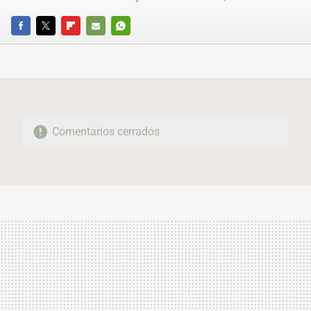
FACEBOOK
TWITTER
FLIPBOARD
E-
WHATSAPP
MAIL
Comentarios cerrados