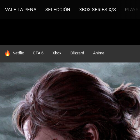
VALE LA PENA
SELECCIÓN
XBOX SERIES X/S
PLAYS
HOY SE HABLA DE
Netflix
GTA 6
Xbox
Blizzard
Anime