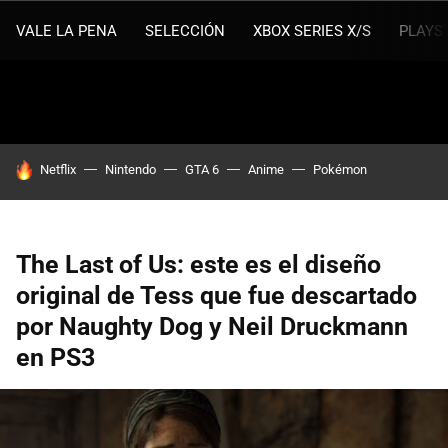
VALE LA PENA
SELECCIÓN
XBOX SERIES X/S
PLAYS
HOY SE HABLA DE
Netflix
Nintendo
GTA 6
Anime
Pokémon
The Last of Us: este es el diseño
original de Tess que fue descartado
por Naughty Dog y Neil Druckmann
en PS3