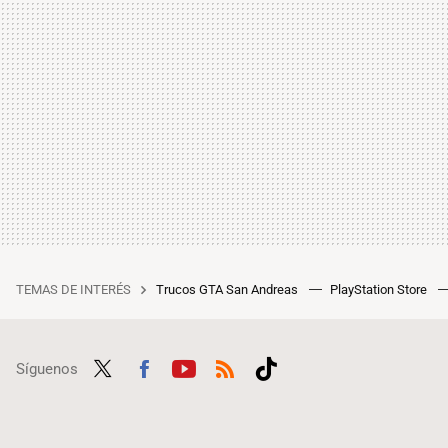
TEMAS DE INTERÉS
Trucos GTA San Andreas
PlayStation Store
Síguenos
Twit
Fac
Yout
RSS
Tikt
ter
ebo
ube
ok