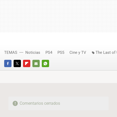
TEMAS
Noticias
PS4
PS5
Cine y TV
The Last of
FACEBOOK
TWITTER
FLIPBOARD
E-
WHATSAPP
MAIL
Comentarios cerrados