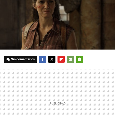
Sin comentarios
FACEBOOK
TWITTER
FLIPBOARD
E-
WHATSAPP
MAIL