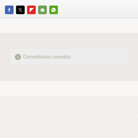
FACEBOOK
TWITTER
FLIPBOARD
E-
WHATSAPP
MAIL
Comentarios cerrados