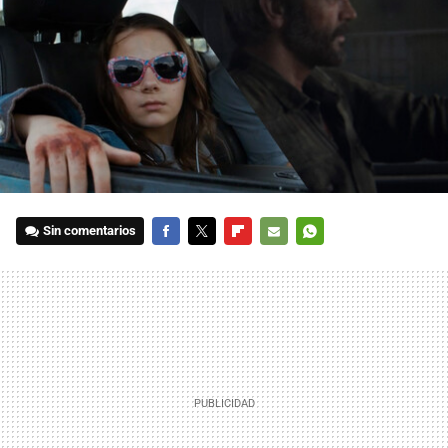
Sin comentarios
FACEBOOK
TWITTER
FLIPBOARD
E-
WHATSAPP
MAIL