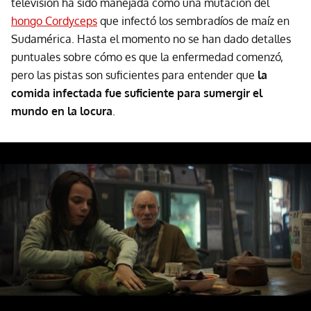
televisión ha sido manejada como una mutación del
hongo Cordyceps
que infectó los sembradíos de maíz en
Sudamérica. Hasta el momento no se han dado detalles
puntuales sobre cómo es que la enfermedad comenzó,
pero las pistas son suficientes para entender que
la
comida infectada fue suficiente para sumergir el
mundo en la locura
.