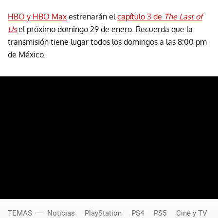
HBO y HBO Max
estrenarán el
capítulo 3 de
The Last of
Us
el próximo domingo 29 de enero. Recuerda que la
transmisión tiene lugar todos los domingos a las 8:00 pm
de México.
TEMAS
Noticias
PlayStation
PS4
PS5
Cine y TV