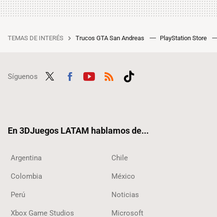
TEMAS DE INTERÉS
Trucos GTA San Andreas
PlayStation Store
Síguenos
Twit
Fac
Yout
RSS
Tikt
ter
ebo
ube
ok
ok
En 3DJuegos LATAM hablamos de...
Argentina
Chile
Colombia
México
Perú
Noticias
Xbox Game Studios
Microsoft