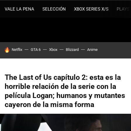
VALE LA PENA
SELECCIÓN
XBOX SERIES X/S
PLAYS
HOY SE HABLA DE
Netflix
GTA 6
Xbox
Blizzard
Anime
The Last of Us capítulo 2: esta es la
horrible relación de la serie con la
película Logan; humanos y mutantes
cayeron de la misma forma