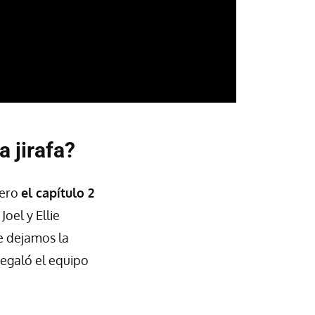
 jirafa?
pero
el capítulo 2
Joel y Ellie
Te dejamos la
regaló el equipo