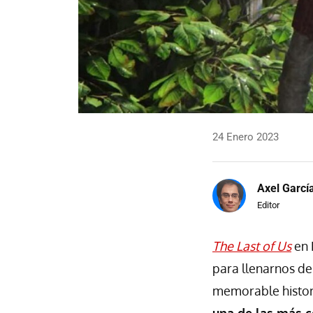
24 Enero 2023
Axel Garcí
Editor
The Last of Us
en 
para llenarnos de 
memorable histor
una de las más 