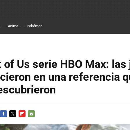
Anime
Pokémon
 of Us serie HBO Max: las 
cieron en una referencia 
escubrieron
FACEBOOK
TWITTER
FLIPBOARD
E-
MAIL