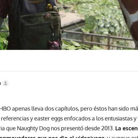
a
HBO apenas lleva dos capítulos, pero éstos han sido má
referencias y easter eggs enfocados a los entusiastas y 
ia que Naughty Dog nos presentó desde 2013.
La escena
conmovedoras que nos dio el videojuego
, y aunque e