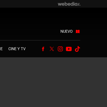
NUEVO
ME
CINE Y TV
Facebook
Twitter
Instagram
Youtube
Tiktok