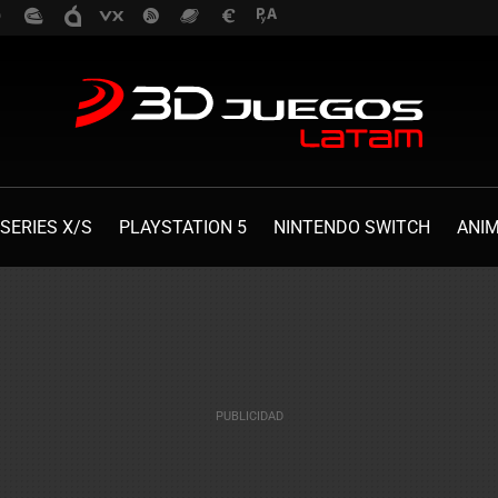
SERIES X/S
PLAYSTATION 5
NINTENDO SWITCH
ANI