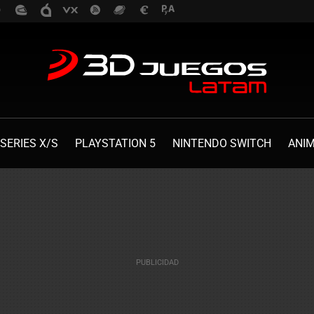
SERIES X/S
PLAYSTATION 5
NINTENDO SWITCH
ANI