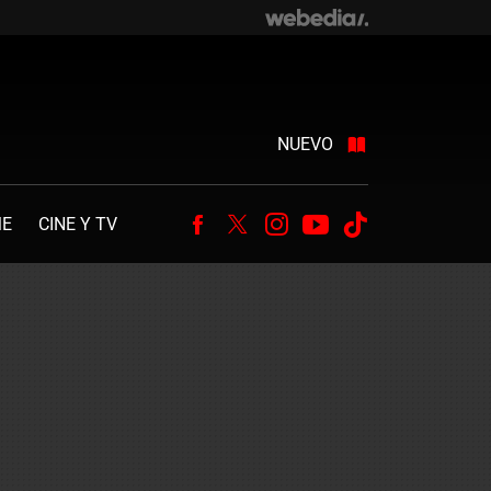
NUEVO
ME
CINE Y TV
Facebook
Twitter
Instagram
Youtube
Tiktok