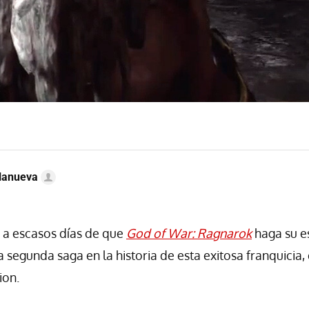
llanueva
a escasos días de que
God of War: Ragnarok
haga su e
 segunda saga en la historia de esta exitosa franquicia, 
ion.