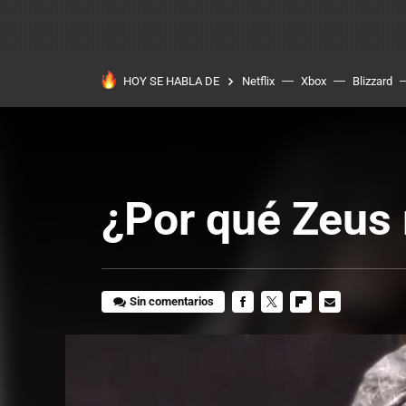
HOY SE HABLA DE
Netflix
Xbox
Blizzard
¿Por qué Zeus 
Sin comentarios
FACEBOOK
TWITTER
FLIPBOARD
E-
MAIL