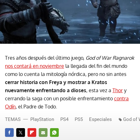
Tres años después del último juego,
God of War Ragnarok
nos contará en noviembre
la llegada del fin del mundo
como lo cuenta la mitología nórdica, pero no sin antes
cerrar historia con Freya y mostrar a Kratos
nuevamente enfrentando a dioses
, esta vez a
Thor
y
cerrando la saga con un posible enfrentamiento
contra
Odín
, el Padre de Todo.
TEMAS
PlayStation
PS4
PS5
Especiales
God of 