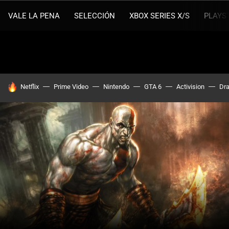
VALE LA PENA
SELECCIÓN
XBOX SERIES X/S
PLAYS
HOY SE HABLA DE
Netflix
Prime Video
Nintendo
GTA 6
Activision
Dra