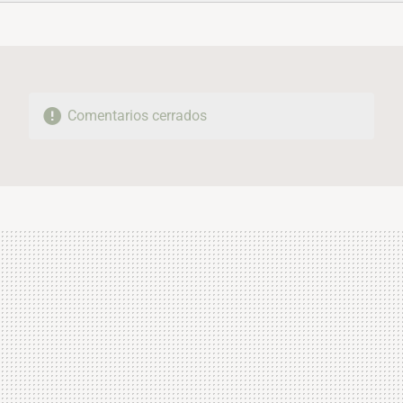
FACEBOOK
TWITTER
FLIPBOARD
E-
WHATSAPP
MAIL
Comentarios cerrados