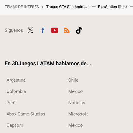
TEMAS DE INTERÉS
Trucos GTA San Andreas
PlayStation Store
Síguenos
Twit
Fac
Yout
RSS
Tikt
ter
ebo
ube
ok
ok
En 3DJuegos LATAM hablamos de...
Argentina
Chile
Colombia
México
Perú
Noticias
Xbox Game Studios
Microsoft
Capcom
México