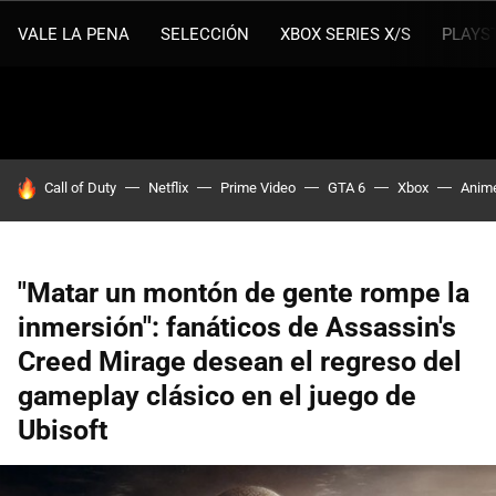
VALE LA PENA
SELECCIÓN
XBOX SERIES X/S
PLAYS
HOY SE HABLA DE
Call of Duty
Netflix
Prime Video
GTA 6
Xbox
Anim
"Matar un montón de gente rompe la
inmersión": fanáticos de Assassin's
Creed Mirage desean el regreso del
gameplay clásico en el juego de
Ubisoft