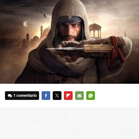
1 comentario
FACEBOOK
TWITTER
FLIPBOARD
E-
WHATSAPP
MAIL