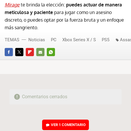
Mirage
te brinda la elección:
puedes actuar de manera
meticulosa y paciente
para jugar como un asesino
discreto, o puedes optar por la fuerza bruta y un enfoque
más sangriento.
TEMAS
Noticias
PC
Xbox Series X / S
PS5
Assas
FACEBOOK
TWITTER
FLIPBOARD
E-
WHATSAPP
MAIL
Comentarios cerrados
VER
1 COMENTARIO