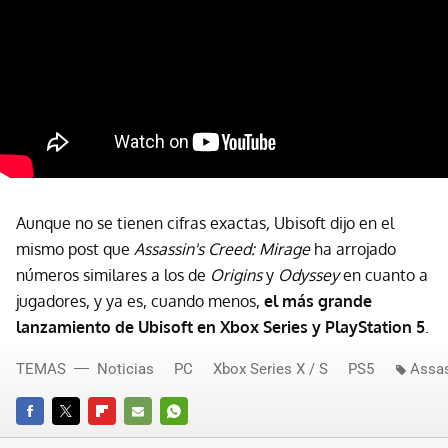
Aunque no se tienen cifras exactas
,
Ubisoft dijo en el
mismo post que
Assassin's Creed: Mirage
ha arrojado
números similares a los de
Origins
y
Odyssey
en cuanto a
jugadores, y ya es, cuando menos,
el más grande
lanzamiento de Ubisoft en Xbox Series y PlayStation 5
.
TEMAS
Noticias
PC
Xbox Series X / S
PS5
Assas
FACEBOOK
TWITTER
FLIPBOARD
E-
WHATSAPP