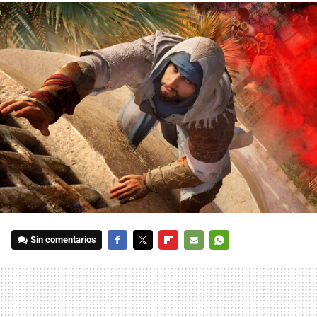
Sin comentarios
FACEBOOK
TWITTER
FLIPBOARD
E-
WHATSAPP
MAIL