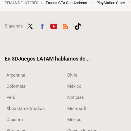
TEMAS DE INTERÉS
Trucos GTA San Andreas
PlayStation Store
Síguenos
Twit
Fac
Yout
RSS
Tikt
ter
ebo
ube
ok
ok
En 3DJuegos LATAM hablamos de...
Argentina
Chile
Colombia
México
Perú
Noticias
Xbox Game Studios
Microsoft
Capcom
México
Streaming
Ciencia Ficción