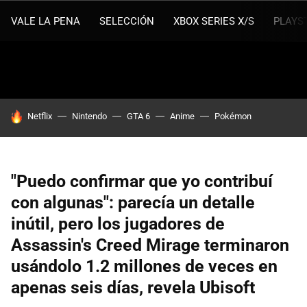
VALE LA PENA
SELECCIÓN
XBOX SERIES X/S
PLAYS
HOY SE HABLA DE
Netflix
Nintendo
GTA 6
Anime
Pokémon
"Puedo confirmar que yo contribuí
con algunas": parecía un detalle
inútil, pero los jugadores de
Assassin's Creed Mirage terminaron
usándolo 1.2 millones de veces en
apenas seis días, revela Ubisoft