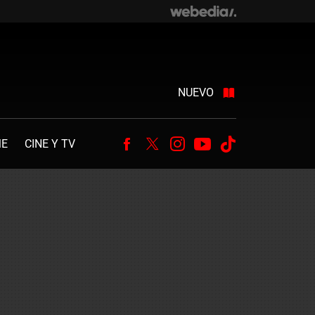
NUEVO
ME
CINE Y TV
Facebook
Twitter
Instagram
Youtube
Tiktok