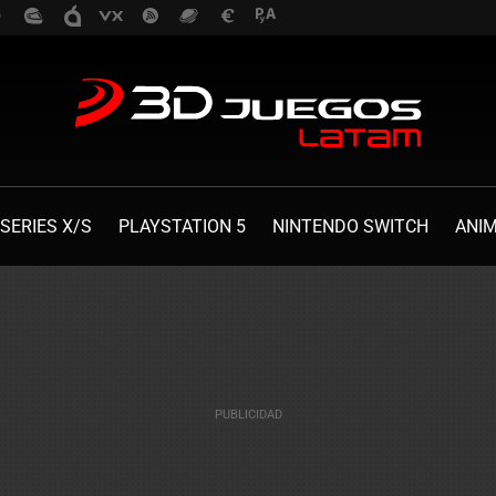
SERIES X/S
PLAYSTATION 5
NINTENDO SWITCH
ANI