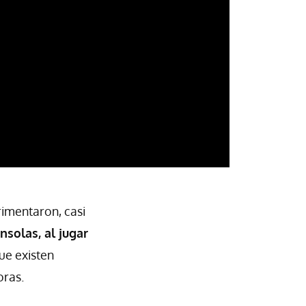
imentaron, casi
solas, al jugar
ue existen
oras.