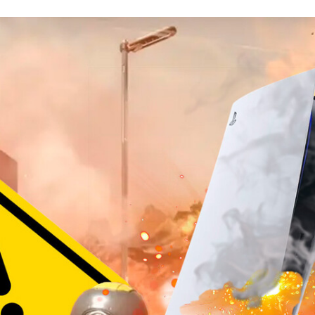
FACEBOOK
TWITTER
FLIPBOARD
E-
MAIL