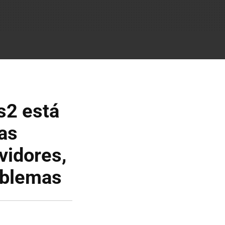
s2 está
as
vidores,
oblemas