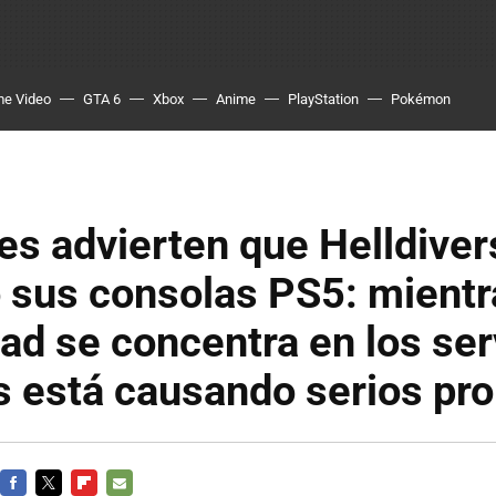
me Video
GTA 6
Xbox
Anime
PlayStation
Pokémon
s advierten que Helldiver
 sus consolas PS5: mientr
d se concentra en los ser
s está causando serios pr