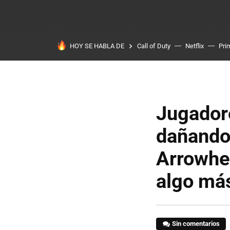
HOY SE HABLA DE
Call of Duty
Netflix
Pri
Jugadore
dañando
Arrowhea
algo má
Sin comentarios