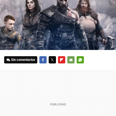
Sin comentarios
FACEBOOK
TWITTER
FLIPBOARD
E-
WHATSAPP
MAIL