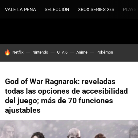
VALE LA PENA
SELECCIÓN
XBOX SERIES X/S
PLAYS
HOY SE HABLA DE
Netflix
Nintendo
GTA 6
Anime
Pokémon
God of War Ragnarok: reveladas
todas las opciones de accesibilidad
del juego; más de 70 funciones
ajustables