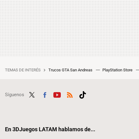
TEMAS DE INTERÉS
Trucos GTA San Andreas
PlayStation Store
Síguenos
Twit
Fac
Yout
RSS
Tikt
ter
ebo
ube
ok
ok
En 3DJuegos LATAM hablamos de...