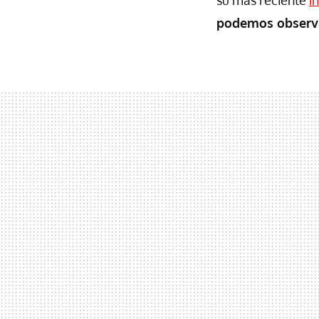
su más reciente
i
podemos observa