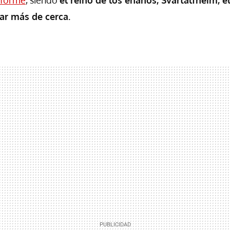
nforme
, siendo
el reino de los enanos, Svartalfheim, e
r más de cerca.