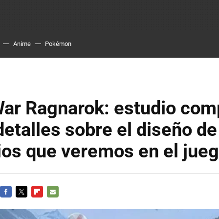
Anime
Pokémon
War Ragnarok: estudio com
etalles sobre el diseño de
ios que veremos en el jue
FACEBOOK
TWITTER
FLIPBOARD
E-
MAIL