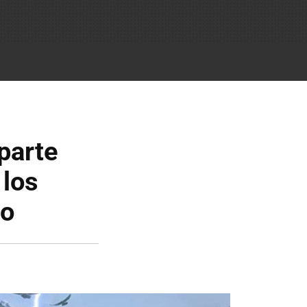
parte
 los
go