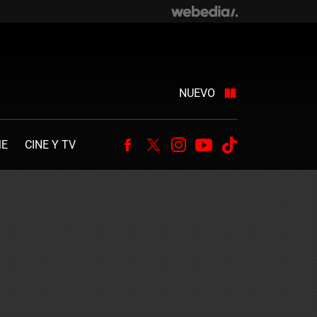
NUEVO
ME
CINE Y TV
Facebook
Twitter
Instagram
Youtube
Tiktok