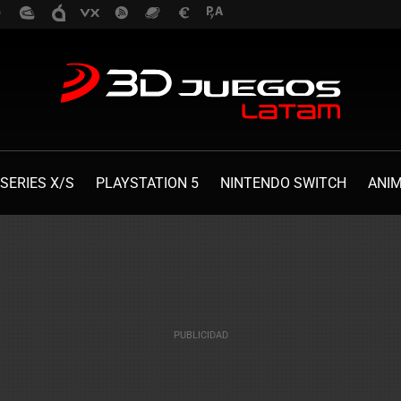
SERIES X/S
PLAYSTATION 5
NINTENDO SWITCH
ANI