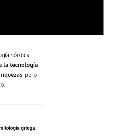
ogía nórdica
a la tecnología
 riquezas
, pero
ro.
mitología griega