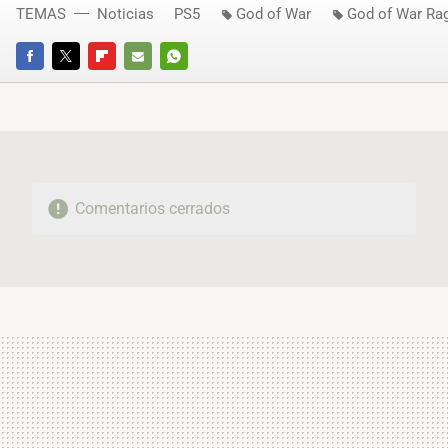
TEMAS
Noticias
PS5
God of War
God of War Ra
FACEBOOK
TWITTER
FLIPBOARD
E-
WHATSAPP
MAIL
Comentarios cerrados