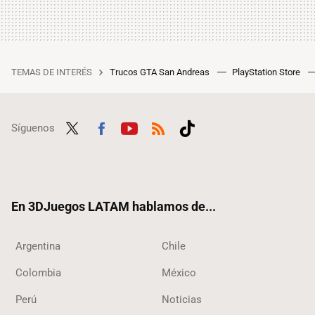
TEMAS DE INTERÉS
Trucos GTA San Andreas
PlayStation Store
Síguenos
Twit
Fac
Yout
RSS
Tikt
ter
ebo
ube
ok
ok
En 3DJuegos LATAM hablamos de...
Argentina
Chile
Colombia
México
Perú
Noticias