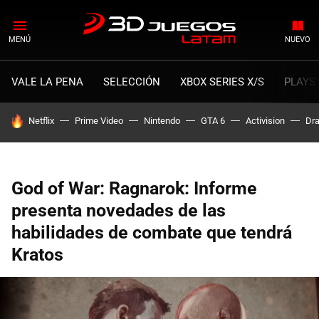
MENÚ
NUEVO
VALE LA PENA
SELECCIÓN
XBOX SERIES X/S
PLAYS
HOY SE HABLA DE
Netflix
Prime Video
Nintendo
GTA 6
Activision
Dra
God of War: Ragnarok: Informe
presenta novedades de las
habilidades de combate que tendrá
Kratos