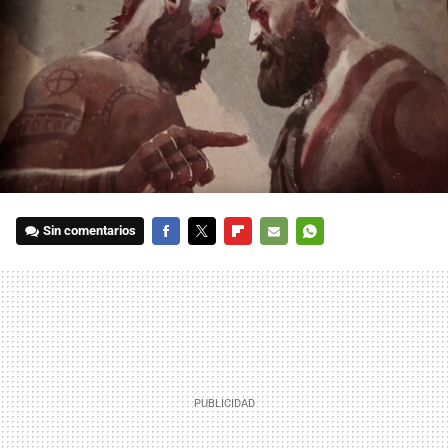
Sin comentarios
FACEBOOK
TWITTER
FLIPBOARD
E-
WHATSAPP
MAIL