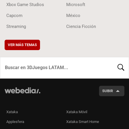
Xbox Game Studios
Microsoft
Capcom
México
Streaming
Ciencia Ficción
VER MÁS TEMAS
BUSCA
SUBIR
Xataka
Xataka Móvil
Applesfera
Xataka Smart Home