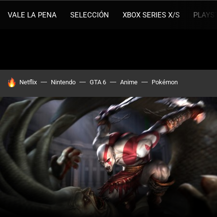
VALE LA PENA
SELECCIÓN
XBOX SERIES X/S
PLAYS
HOY SE HABLA DE
Netflix
Nintendo
GTA 6
Anime
Pokémon