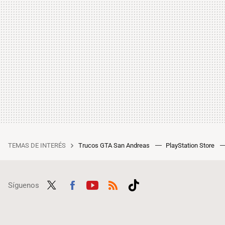
TEMAS DE INTERÉS
Trucos GTA San Andreas
PlayStation Store
Síguenos
Twit
Fac
Yout
RSS
Tikt
ter
ebo
ube
ok