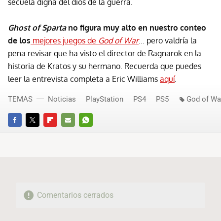
secuela digna del dios de la guerra.
Ghost of Sparta
no figura muy alto en nuestro conteo
de los
mejores juegos de
God of War
... pero valdría la
pena revisar que ha visto el director de Ragnarok en la
historia de Kratos y su hermano. Recuerda que puedes
leer la entrevista completa a Eric Williams
aquí
.
TEMAS
Noticias
PlayStation
PS4
PS5
God of Wa
FACEBOOK
TWITTER
FLIPBOARD
E-
WHATSAPP
MAIL
Comentarios cerrados