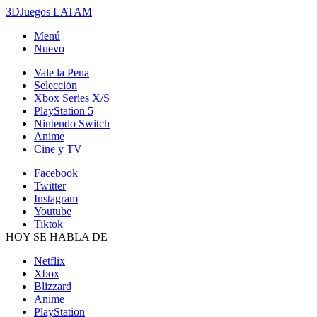
3DJuegos LATAM
Menú
Nuevo
Vale la Pena
Selección
Xbox Series X/S
PlayStation 5
Nintendo Switch
Anime
Cine y TV
Facebook
Twitter
Instagram
Youtube
Tiktok
HOY SE HABLA DE
Netflix
Xbox
Blizzard
Anime
PlayStation