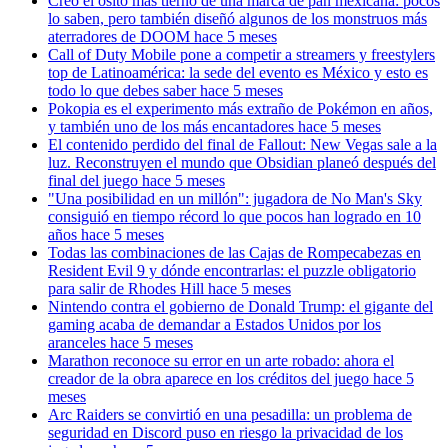
Creó el osito más tierno de una marca de pan mexicana: pocos
lo saben, pero también diseñó algunos de los monstruos más
aterradores de DOOM
hace 5 meses
Call of Duty Mobile pone a competir a streamers y freestylers
top de Latinoamérica: la sede del evento es México y esto es
todo lo que debes saber
hace 5 meses
Pokopia es el experimento más extraño de Pokémon en años,
y también uno de los más encantadores
hace 5 meses
El contenido perdido del final de Fallout: New Vegas sale a la
luz. Reconstruyen el mundo que Obsidian planeó después del
final del juego
hace 5 meses
"Una posibilidad en un millón": jugadora de No Man's Sky
consiguió en tiempo récord lo que pocos han logrado en 10
años
hace 5 meses
Todas las combinaciones de las Cajas de Rompecabezas en
Resident Evil 9 y dónde encontrarlas: el puzzle obligatorio
para salir de Rhodes Hill
hace 5 meses
Nintendo contra el gobierno de Donald Trump: el gigante del
gaming acaba de demandar a Estados Unidos por los
aranceles
hace 5 meses
Marathon reconoce su error en un arte robado: ahora el
creador de la obra aparece en los créditos del juego
hace 5
meses
Arc Raiders se convirtió en una pesadilla: un problema de
seguridad en Discord puso en riesgo la privacidad de los