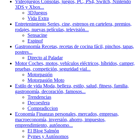
Videojuegos
Consolas, juegos, PC, PS4, Switch, Nintendo
3DS y Xbox...
3DJuegos
Vida Extra
Entretenimiento
Series, cine, estrenos en cartelera, premios,
rodajes, nuevas películas, televisión...
Sensacine
Espinof
Gastronomía
Recetas, recetas de cocina fácil, pinchos, tapas,
postres...
Directo al Paladar
Motor
Coches, motos, vehículos eléctricos, híbridos, camper,
pruebas, competición, seguridad vial...
Motorpasión
Motorpasión Moto
Estilo de vida
Moda, belleza, estilo, salud, fitness, familia,
gastronomía, decoración, famosos...
Trendencias
Decoesfera
Compradiccion
Economía
Finanzas personales, mercados, empresas,
macroeconomía, inversión, ahorro, impuestos,
emprendimiento, autónomo...
El Blog Salmón
Pymes y Autónomos