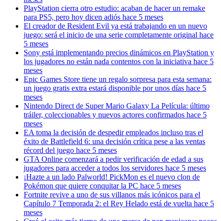
PlayStation cierra otro estudio: acaban de hacer un remake
para PS5, pero hoy dicen adiós
hace 5 meses
El creador de Resident Evil ya está trabajando en un nuevo
juego: será el inicio de una serie completamente original
hace
5 meses
Sony está implementando precios dinámicos en PlayStation y
los jugadores no están nada contentos con la iniciativa
hace 5
meses
Epic Games Store tiene un regalo sorpresa para esta semana:
un juego gratis extra estará disponible por unos días
hace 5
meses
Nintendo Direct de Super Mario Galaxy La Película: último
tráiler, coleccionables y nuevos actores confirmados
hace 5
meses
EA toma la decisión de despedir empleados incluso tras el
éxito de Battlefield 6: una decisión crítica pese a las ventas
récord del juego
hace 5 meses
GTA Online comenzará a pedir verificación de edad a sus
jugadores para acceder a todos los servidores
hace 5 meses
¡Hazte a un lado Palworld! PickMon es el nuevo clon de
Pokémon que quiere conquitar la PC
hace 5 meses
Fortnite revive a uno de sus villanos más icónicos para el
Capítulo 7 Temporada 2: el Rey Helado está de vuelta
hace 5
meses