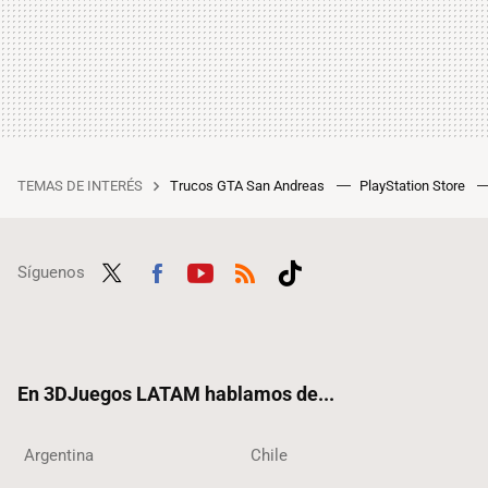
TEMAS DE INTERÉS
Trucos GTA San Andreas
PlayStation Store
Síguenos
Twit
Fac
Yout
RSS
Tikt
ter
ebo
ube
ok
ok
En 3DJuegos LATAM hablamos de...
Argentina
Chile