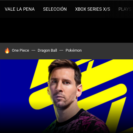
VALE LA PENA
SELECCIÓN
XBOX SERIES X/S
PLAYS
HOY SE HABLA DE
One Piece
Dragon Ball
Pokémon