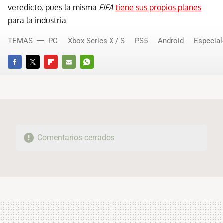
veredicto, pues la misma
FIFA
tiene sus propios planes
para la industria.
TEMAS
PC
Xbox Series X / S
PS5
Android
Especial
FACEBOOK
TWITTER
FLIPBOARD
E-
WHATSAPP
MAIL
Comentarios cerrados