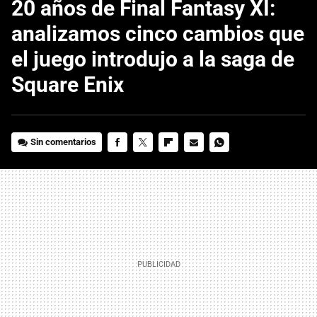
20 años de Final Fantasy XI:
analizamos cinco cambios que
el juego introdujo a la saga de
Square Enix
Sin comentarios
FACEBOOK
TWITTER
FLIPBOARD
E-
WHATSAPP
MAIL