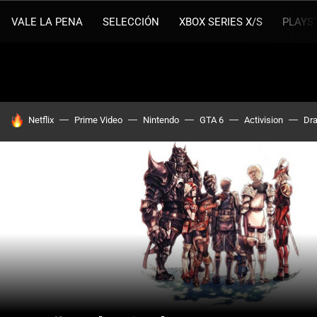
VALE LA PENA
SELECCIÓN
XBOX SERIES X/S
PLAYS
HOY SE HABLA DE
Netflix
Prime Video
Nintendo
GTA 6
Activision
Dra