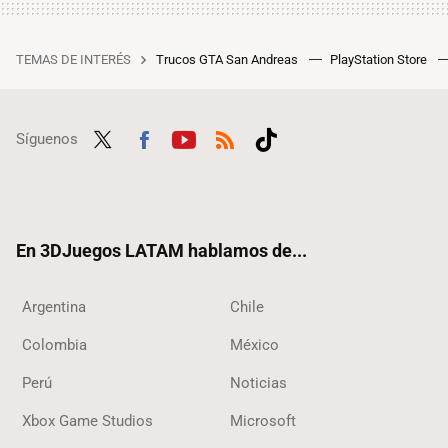
TEMAS DE INTERÉS
Trucos GTA San Andreas
PlayStation Store
Síguenos
Twit
Fac
Yout
RSS
Tikt
ter
ebo
ube
ok
ok
En 3DJuegos LATAM hablamos de...
Argentina
Chile
Colombia
México
Perú
Noticias
Xbox Game Studios
Microsoft