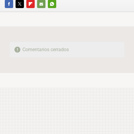
FACEBOOK
TWITTER
FLIPBOARD
E-
WHATSAPP
MAIL
Comentarios cerrados