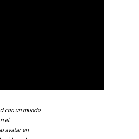
dad con un mundo
n el
su avatar en