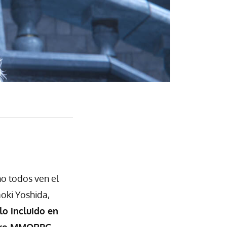
o todos ven el
aoki Yoshida,
o incluido en
énero MMORPG
.