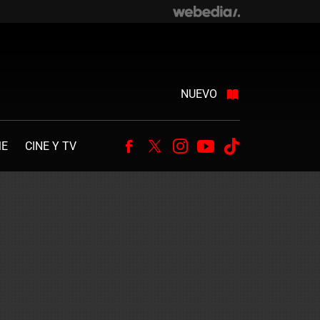
NUEVO
ME
CINE Y TV
Facebook
Twitter
Instagram
Youtube
Tiktok