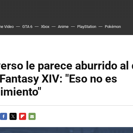
me Video
GTA 6
Xbox
Anime
PlayStation
Pokémon
erso le parece aburrido al 
 Fantasy XIV: "Eso no es
imiento"
FACEBOOK
TWITTER
FLIPBOARD
E-
MAIL