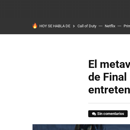
HOY SE HABLA DE
Call of Duty
Netflix
Pri
El metav
de Final
entreten
Sin comentarios