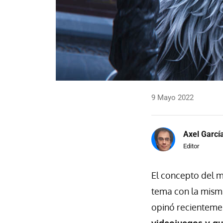
9 Mayo 2022
Axel Garcí
Editor
El concepto del m
tema con la misma
opinó recienteme
videojuegos y q