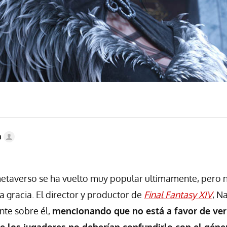
a
etaverso se ha vuelto muy popular ultimamente, pero n
 gracia. El director y productor de
Final Fantasy XIV
, N
nte sobre él,
mencionando que no está a favor de verl
ue los jugadores no deberían confundirlo con el g