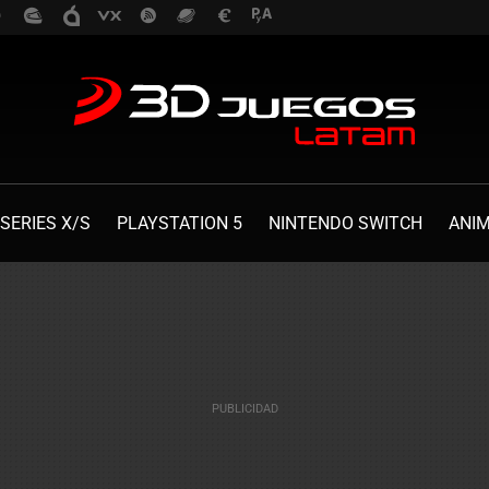
SERIES X/S
PLAYSTATION 5
NINTENDO SWITCH
ANI