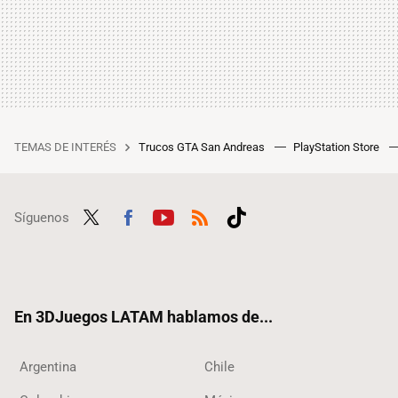
TEMAS DE INTERÉS
Trucos GTA San Andreas
PlayStation Store
Síguenos
Twit
Fac
Yout
RSS
Tikt
ter
ebo
ube
ok
ok
En 3DJuegos LATAM hablamos de...
Argentina
Chile