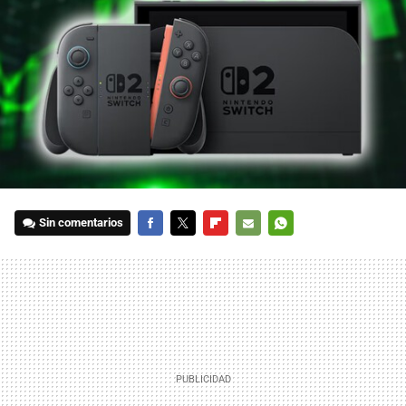
Sin comentarios
FACEBOOK
TWITTER
FLIPBOARD
E-
WHATSAPP
MAIL