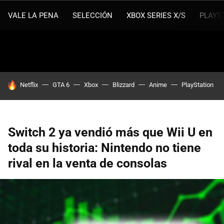
VALE LA PENA
SELECCIÓN
XBOX SERIES X/S
PLAYS
HOY SE HABLA DE
Netflix
GTA 6
Xbox
Blizzard
Anime
PlayStation
Switch 2 ya vendió más que Wii U en
toda su historia: Nintendo no tiene
rival en la venta de consolas