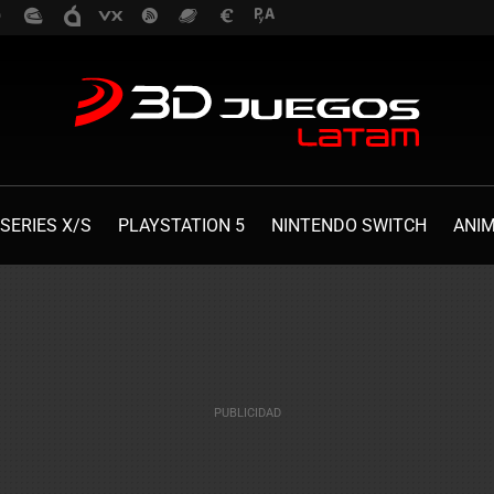
SERIES X/S
PLAYSTATION 5
NINTENDO SWITCH
ANI