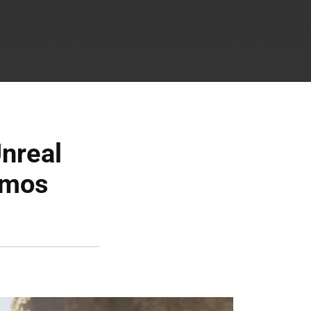
Unreal
hemos