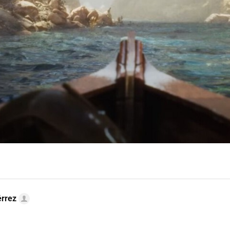
érrez