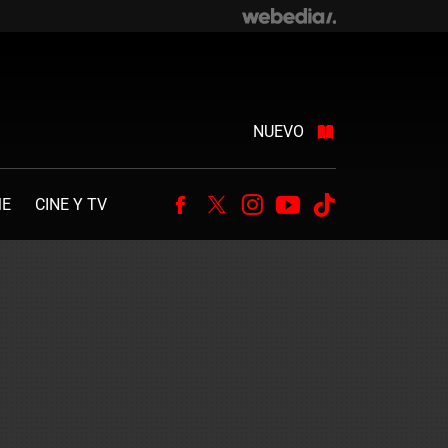
NUEVO
ME
CINE Y TV
Facebook
Twitter
Instagram
Youtube
Tiktok