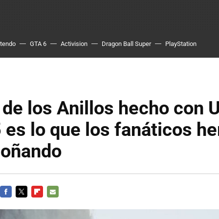
ntendo
GTA 6
Activision
Dragon Ball Super
PlayStation
 de los Anillos hecho con 
 es lo que los fanáticos 
soñando
FACEBOOK
TWITTER
FLIPBOARD
E-
MAIL