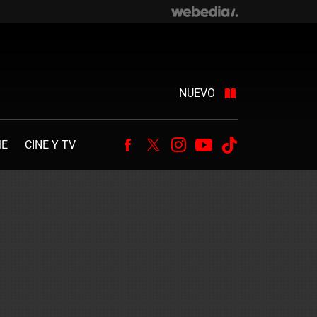
NUEVO
ME
CINE Y TV
Facebook
Twitter
Instagram
Youtube
Tiktok