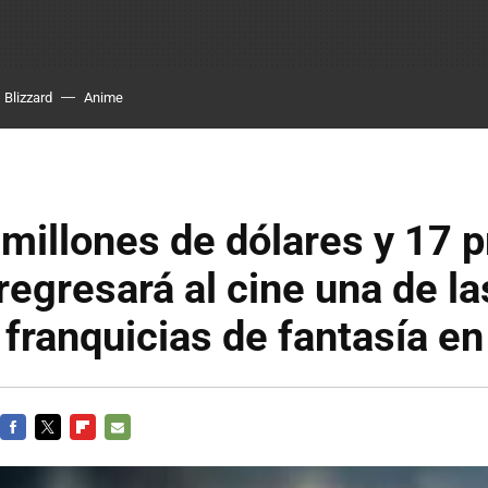
Blizzard
Anime
 millones de dólares y 17 
regresará al cine una de la
franquicias de fantasía e
FACEBOOK
TWITTER
FLIPBOARD
E-
MAIL