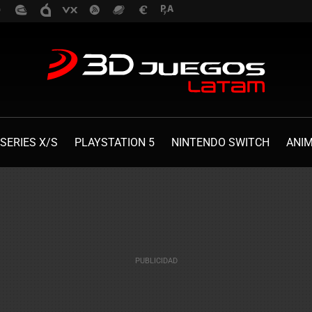
SERIES X/S
PLAYSTATION 5
NINTENDO SWITCH
ANI