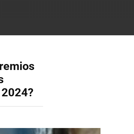
premios
s
n 2024?