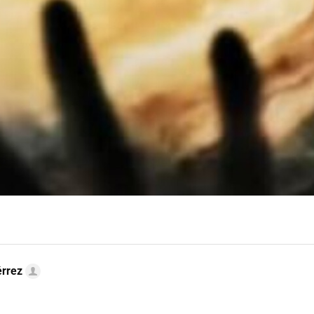
érrez