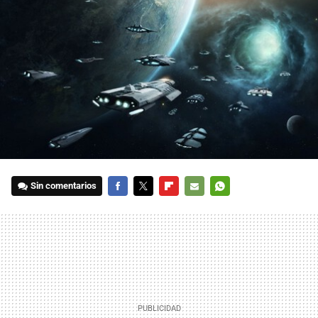
Sin comentarios
FACEBOOK
TWITTER
FLIPBOARD
E-
WHATSAPP
MAIL