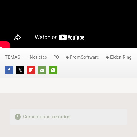
TEMAS
Noticias
PC
FromSoftware
Elden Ring
FACEBOOK
TWITTER
FLIPBOARD
E-
WHATSAPP
MAIL
Comentarios cerrados