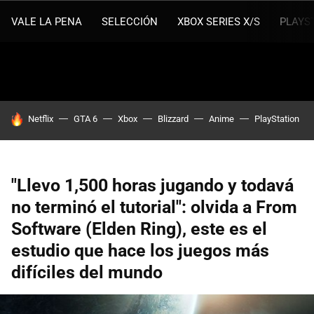
VALE LA PENA
SELECCIÓN
XBOX SERIES X/S
PLAYS
HOY SE HABLA DE
Netflix
GTA 6
Xbox
Blizzard
Anime
PlayStation
"Llevo 1,500 horas jugando y todavá
no terminó el tutorial": olvida a From
Software (Elden Ring), este es el
estudio que hace los juegos más
difíciles del mundo