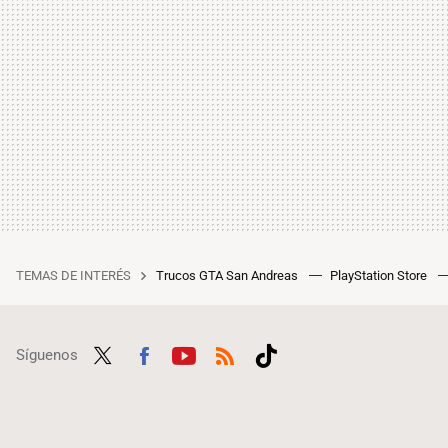
TEMAS DE INTERÉS
Trucos GTA San Andreas
PlayStation Store
Síguenos
Twit
Fac
Yout
RSS
Tikt
ter
ebo
ube
ok