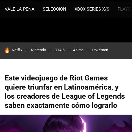
VALE LA PENA
SELECCIÓN
XBOX SERIES X/S
PLAYS
HOY SE HABLA DE
Netflix
Nintendo
GTA 6
Anime
Pokémon
Este videojuego de Riot Games
quiere triunfar en Latinoamérica, y
los creadores de League of Legends
saben exactamente cómo lograrlo