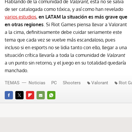
Hablando de la comunidad de
Valorant
, esta no se salva
de ser catalogada como tóxica, y así como han revelado
varios estudios
,
en LATAM la situación es más grave que
en otras regiones
. Si Riot Games piensa llevar a Valorant
a la cima, definitivamente debe cuidar seriamente este
tema que cada vez se vuelve más escandaloso, pues
incluso si en esports no se lidia tanto con ello, llegar a una
situación crítica llevaría a toda la comunidad de
Valorant
a un punto sin retorno, y el juego en su totalidad quedaría
manchado.
TEMAS
Noticias
PC
Shooters
Valorant
Riot 
FACEBOOK
TWITTER
FLIPBOARD
E-
WHATSAPP
MAIL