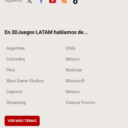
Síguenos
Twit
Fac
Yout
RSS
Tikt
ter
ebo
ube
ok
ok
En 3DJuegos LATAM hablamos de...
Argentina
Chile
Colombia
México
Perú
Noticias
Xbox Game Studios
Microsoft
Capcom
México
Streaming
Ciencia Ficción
VER MÁS TEMAS