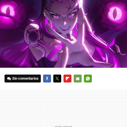
Sin comentarios
FACEBOOK
TWITTER
FLIPBOARD
E-
WHATSAPP
MAIL