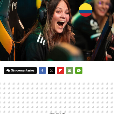
Sin comentarios
FACEBOOK
TWITTER
FLIPBOARD
E-
WHATSAPP
MAIL