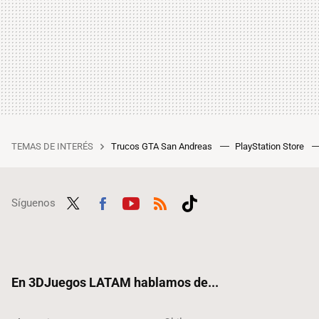
TEMAS DE INTERÉS
Trucos GTA San Andreas
PlayStation Store
Síguenos
Twit
Fac
Yout
RSS
Tikt
ter
ebo
ube
ok
ok
En 3DJuegos LATAM hablamos de...