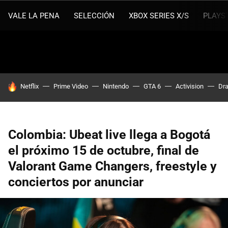
VALE LA PENA
SELECCIÓN
XBOX SERIES X/S
PLAYS
HOY SE HABLA DE
Netflix
Prime Video
Nintendo
GTA 6
Activision
Dra
Colombia: Ubeat live llega a Bogotá
el próximo 15 de octubre, final de
Valorant Game Changers, freestyle y
conciertos por anunciar