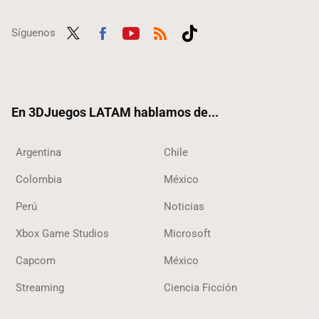
Síguenos
Twit
Fac
Yout
RSS
Tikt
ter
ebo
ube
ok
ok
En 3DJuegos LATAM hablamos de...
Argentina
Chile
Colombia
México
Perú
Noticias
Xbox Game Studios
Microsoft
Capcom
México
Streaming
Ciencia Ficción