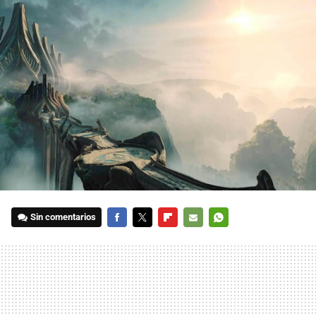
Sin comentarios
FACEBOOK
TWITTER
FLIPBOARD
E-
WHATSAPP
MAIL