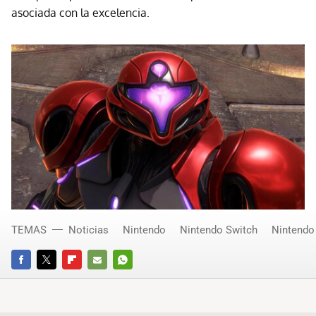
asociada con la excelencia.
TEMAS
Noticias
Nintendo
Nintendo Switch
Nintendo
FACEBOOK
TWITTER
FLIPBOARD
E-
WHATSAPP
MAIL