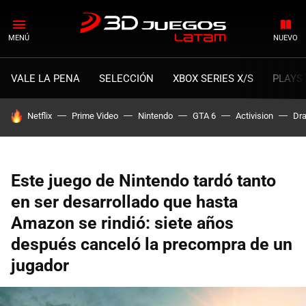
MENÚ
NUEVO
VALE LA PENA
SELECCIÓN
XBOX SERIES X/S
PLAYS
HOY SE HABLA DE
Netflix
Prime Video
Nintendo
GTA 6
Activision
Dra
Este juego de Nintendo tardó tanto
en ser desarrollado que hasta
Amazon se rindió: siete años
después canceló la precompra de un
jugador