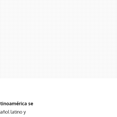
atinoamérica se
ñol latino y