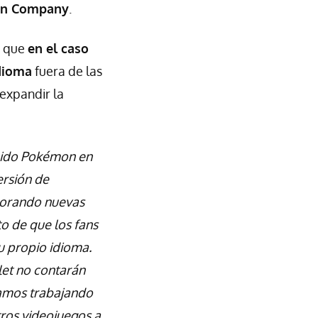
on Company
.
a que
en el caso
dioma
fuera de las
expandir la
enido Pokémon en
ersión de
lorando nuevas
o de que los fans
u propio idioma.
et no contarán
tamos trabajando
ros videojuegos a