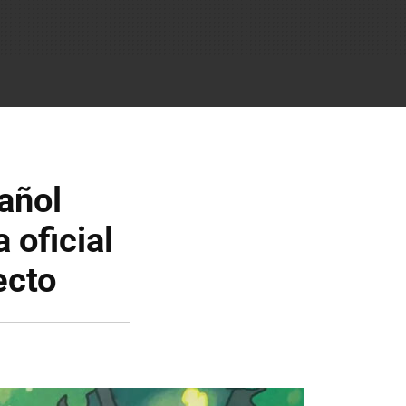
añol
 oficial
ecto