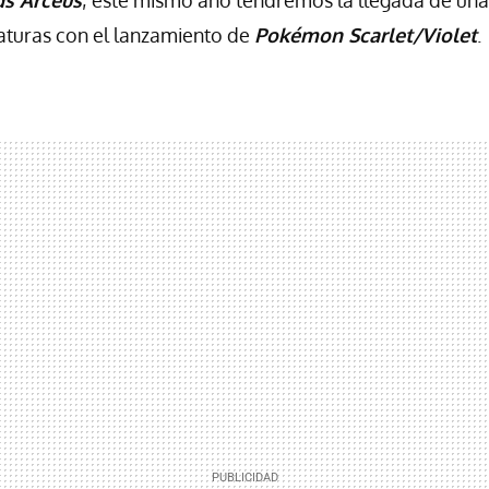
s Arceus
; este mismo año tendremos la llegada de un
aturas con el lanzamiento de
Pokémon Scarlet/Violet
.