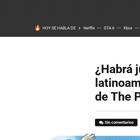
HOY SE HABLA DE
Netflix
GTA 6
Xbox
¿Habrá 
latinoam
de The 
Sin comentarios