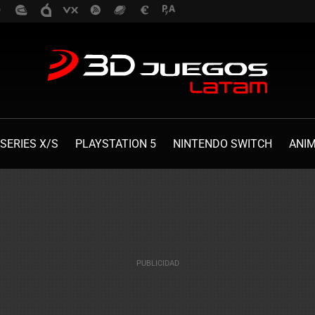
SERIES X/S
PLAYSTATION 5
NINTENDO SWITCH
ANI