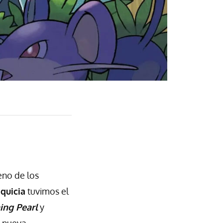
eno de los
nquicia
tuvimos el
ing Pearl
y