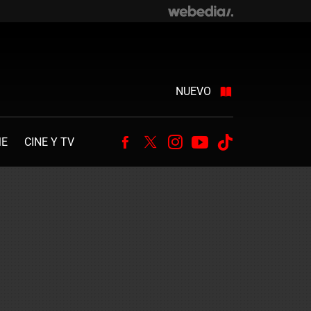
NUEVO
ME
CINE Y TV
Facebook
Twitter
Instagram
Youtube
Tiktok