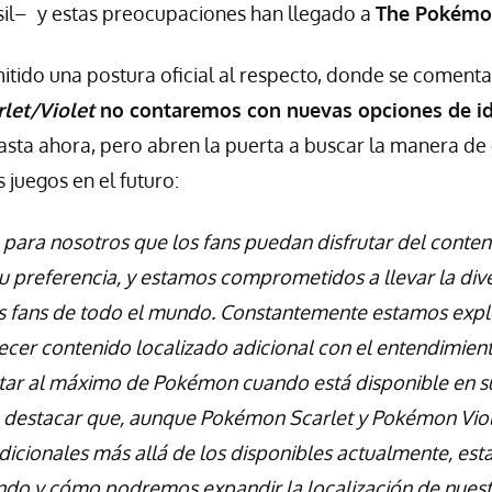
il–
y estas preocupaciones han llegado a
The Pokém
tido una postura oficial al respecto, donde se coment
let/Violet
no contaremos con nuevas opciones de i
sta ahora, pero abren la puerta a buscar la manera de 
s juegos en el futuro:
 para nosotros que los fans puedan disfrutar del cont
su preferencia, y estamos comprometidos a llevar la div
s fans de todo el mundo. Constantemente estamos exp
ecer contenido localizado adicional con el entendimient
tar al máximo de Pokémon cuando está disponible en s
 destacar que, aunque Pokémon Scarlet y Pokémon Viol
dicionales más allá de los disponibles actualmente, es
ándo y cómo podremos expandir la localización de nuest