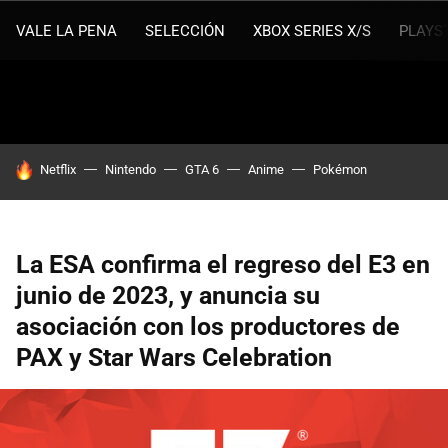
VALE LA PENA
SELECCIÓN
XBOX SERIES X/S
PLAYS
HOY SE HABLA DE
Netflix
Nintendo
GTA 6
Anime
Pokémon
La ESA confirma el regreso del E3 en
junio de 2023, y anuncia su
asociación con los productores de
PAX y Star Wars Celebration