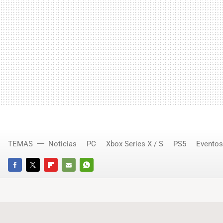
TEMAS
Noticias
PC
Xbox Series X / S
PS5
Eventos
FACEBOOK
TWITTER
FLIPBOARD
E-
WHATSAPP
MAIL