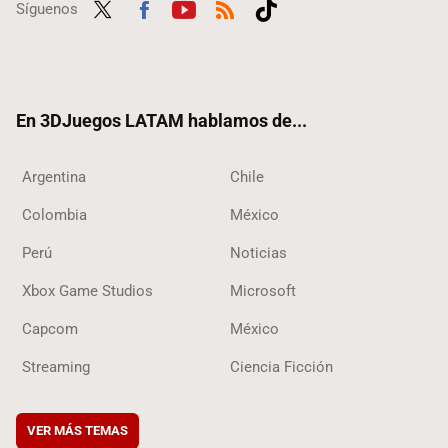
Síguenos
Twit
Fac
Yout
RSS
Tikt
ter
ebo
ube
ok
ok
En 3DJuegos LATAM hablamos de...
Argentina
Chile
Colombia
México
Perú
Noticias
Xbox Game Studios
Microsoft
Capcom
México
Streaming
Ciencia Ficción
VER MÁS TEMAS