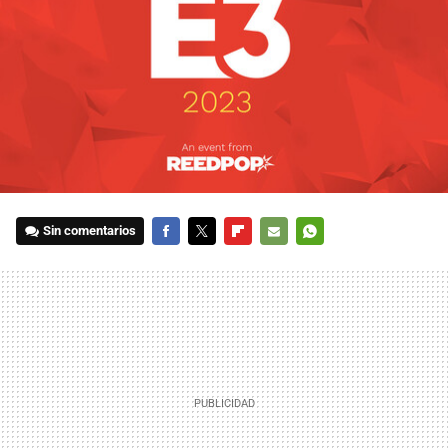
Sin comentarios
FACEBOOK
TWITTER
FLIPBOARD
E-
WHATSAPP
MAIL