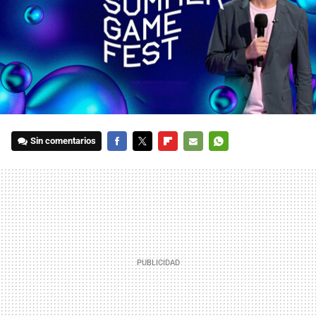
Sin comentarios
FACEBOOK
TWITTER
FLIPBOARD
E-
WHATSAPP
MAIL