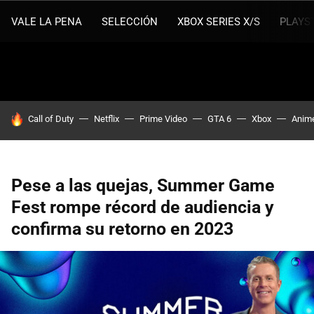
VALE LA PENA
SELECCIÓN
XBOX SERIES X/S
PLAYS
HOY SE HABLA DE
Call of Duty
Netflix
Prime Video
GTA 6
Xbox
Anim
Pese a las quejas, Summer Game
Fest rompe récord de audiencia y
confirma su retorno en 2023