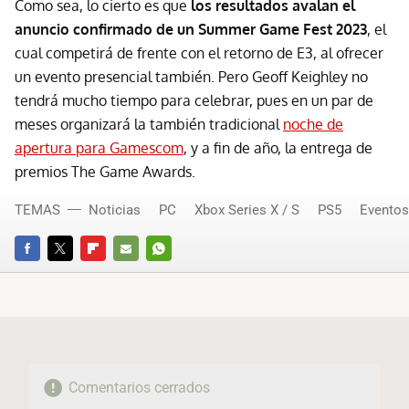
Como sea, lo cierto es que
los resultados avalan el
anuncio confirmado de un Summer Game Fest 2023
, el
cual competirá de frente con el retorno de E3, al ofrecer
un evento presencial también. Pero Geoff Keighley no
tendrá mucho tiempo para celebrar, pues en un par de
meses organizará la también tradicional
noche de
apertura para Gamescom
, y a fin de año, la entrega de
premios The Game Awards.
TEMAS
Noticias
PC
Xbox Series X / S
PS5
Eventos
FACEBOOK
TWITTER
FLIPBOARD
E-
WHATSAPP
MAIL
Comentarios cerrados