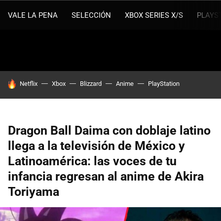
VALE LA PENA
SELECCIÓN
XBOX SERIES X/S
PLAYS
HOY SE HABLA DE
Netflix
Xbox
Blizzard
Anime
PlayStation
Dragon Ball Daima con doblaje latino
llega a la televisión de México y
Latinoamérica: las voces de tu
infancia regresan al anime de Akira
Toriyama