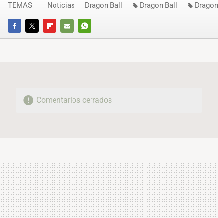
TEMAS
Noticias
Dragon Ball
Dragon Ball
Dragon
FACEBOOK
TWITTER
FLIPBOARD
E-
WHATSAPP
MAIL
Comentarios cerrados