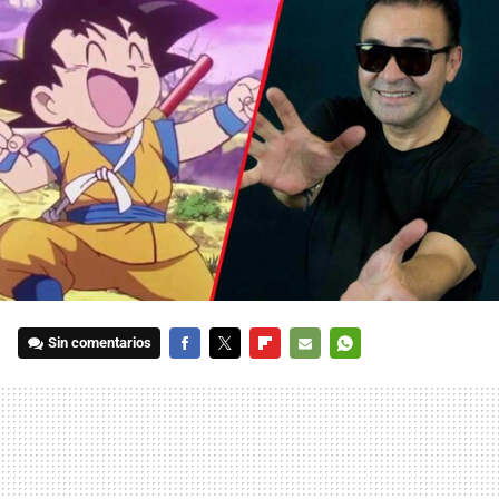
Sin comentarios
FACEBOOK
TWITTER
FLIPBOARD
E-
WHATSAPP
MAIL