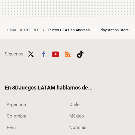
TEMAS DE INTERÉS
Trucos GTA San Andreas
PlayStation Store
Síguenos
Twit
Fac
Yout
RSS
Tikt
ter
ebo
ube
ok
ok
En 3DJuegos LATAM hablamos de...
Argentina
Chile
Colombia
México
Perú
Noticias