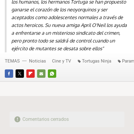
los humanos, los hermanos Tortuga se han propuesto
ganarse el corazón de los neoyorquinos y ser
aceptados como adolescentes normales a través de
actos heroicos. Su nueva amiga April O'Neil los ayuda
a enfrentarse a un misterioso sindicato del crimen,
pero pronto todo se saldrá de control cuando un
ejército de mutantes se desata sobre ellos"
TEMAS
Noticias
Cine y TV
Tortugas Ninja
Para
FACEBOOK
TWITTER
FLIPBOARD
E-
WHATSAPP
MAIL
Comentarios cerrados