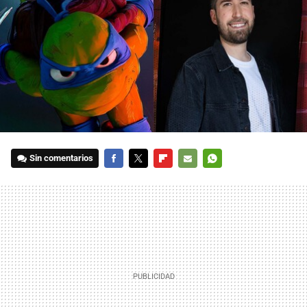
Sin comentarios
FACEBOOK
TWITTER
FLIPBOARD
E-
WHATSAPP
MAIL