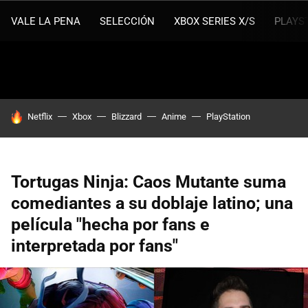
VALE LA PENA
SELECCIÓN
XBOX SERIES X/S
PLAYS
HOY SE HABLA DE
Netflix
Xbox
Blizzard
Anime
PlayStation
Tortugas Ninja: Caos Mutante suma
comediantes a su doblaje latino; una
película "hecha por fans e
interpretada por fans"