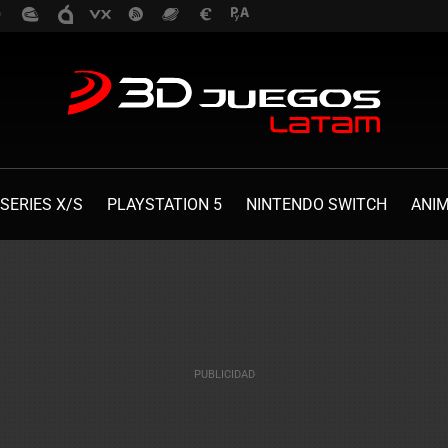
SERIES X/S
PLAYSTATION 5
NINTENDO SWITCH
ANI