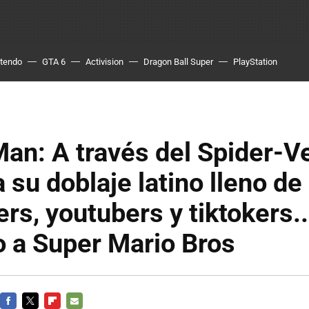
ntendo
GTA 6
Activision
Dragon Ball Super
PlayStation
an: A través del Spider-V
 su doblaje latino lleno de
ers, youtubers y tiktokers..
o a Super Mario Bros