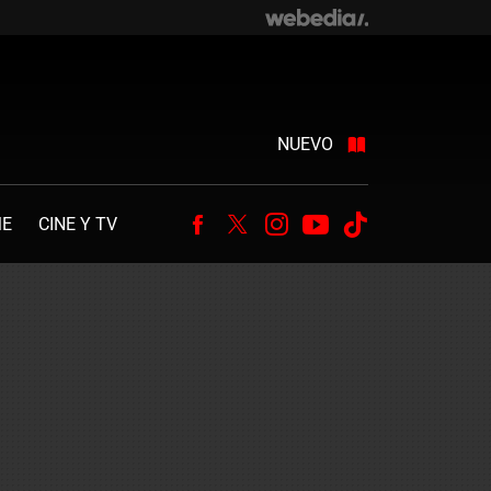
NUEVO
ME
CINE Y TV
Facebook
Twitter
Instagram
Youtube
Tiktok