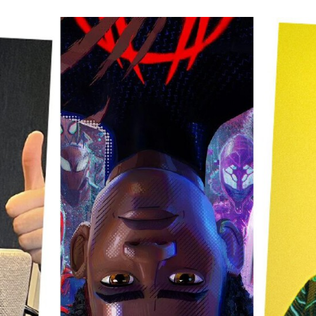
FACEBOOK
TWITTER
FLIPBOARD
E-
MAIL