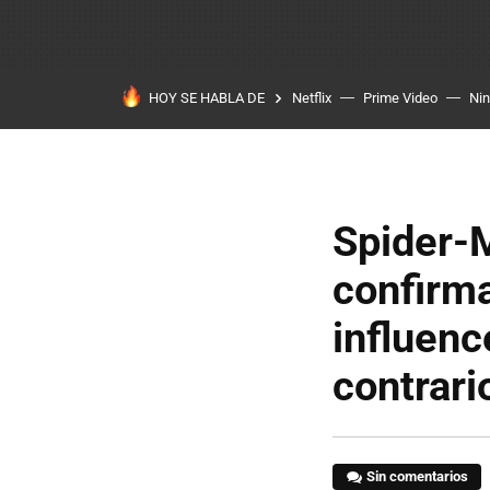
HOY SE HABLA DE
Netflix
Prime Video
Ni
Spider-M
confirma
influenc
contrari
Sin comentarios