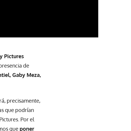
 Pictures
presencia de
tiel, Gaby Meza,
rá, precisamente,
as que podrían
ictures. Por el
emos que
poner