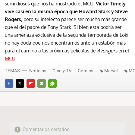
semi dioses que nos ha mostrado el MCU.
Victor Timely
vive casi en la misma época que Howard Stark y Steve
Rogers
, pero su intelecto parece ser mucho más grande
que el del padre de Tony Stark. Si bien esta podría ser
una amenaza exclusiva de la segunda temporada de Loki,
no hay duda que nos encontramos ante un eslabón más
para el camino a las próximas películas de
Avengers
en el
MCU
.
TEMAS
Noticias
Cine y TV
Cómics
Marvel
M
FACEBOOK
TWITTER
FLIPBOARD
E-
WHATSAPP
MAIL
Comentarios cerrados