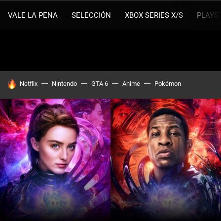
VALE LA PENA
SELECCIÓN
XBOX SERIES X/S
PLAYS
HOY SE HABLA DE
Netflix
Nintendo
GTA 6
Anime
Pokémon